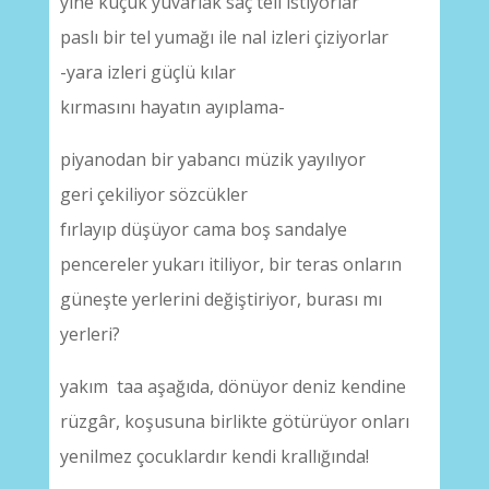
yine küçük yuvarlak saç teli istiyorlar
paslı bir tel yumağı ile nal izleri çiziyorlar
-yara izleri güçlü kılar
kırmasını hayatın ayıplama-
piyanodan bir yabancı müzik yayılıyor
geri çekiliyor sözcükler
fırlayıp düşüyor cama boş sandalye
pencereler yukarı itiliyor, bir teras onların
güneşte yerlerini değiştiriyor, burası mı
yerleri?
yakım taa aşağıda, dönüyor deniz kendine
rüzgâr, koşusuna birlikte götürüyor onları
yenilmez çocuklardır kendi krallığında!