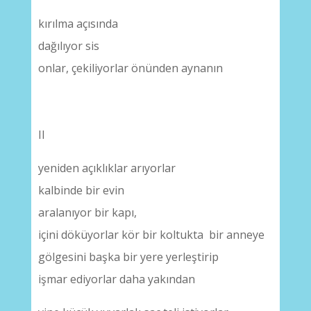
kırılma açısında
dağılıyor sis
onlar, çekiliyorlar önünden aynanın
II
yeniden açıklıklar arıyorlar
kalbinde bir evin
aralanıyor bir kapı,
içini döküyorlar kör bir koltukta bir anneye
gölgesini başka bir yere yerleştirip
işmar ediyorlar daha yakından