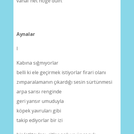
vanaf het hoge duin.
Aynalar
I
Kabına sığmıyorlar
belli ki ele geçirmek istiyorlar firari olanı
zımparalamanın çıkardığı sesin sürtünmesi
arpa sarısı renginde
geri yansır umuduyla
köpek yavruları gibi
takip ediyorlar bir izi