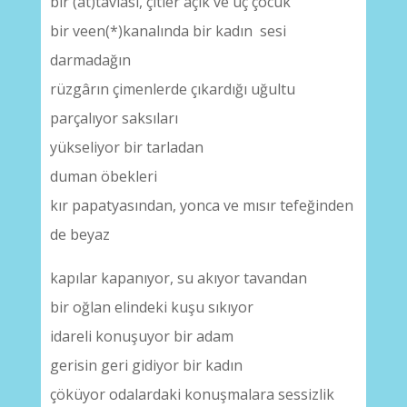
bir (at)tavlası, çitler açık ve üç çocuk
bir veen(*)kanalında bir kadın sesi
darmadağın
rüzgârın çimenlerde çıkardığı uğultu
parçalıyor saksıları
yükseliyor bir tarladan
duman öbekleri
kır papatyasından, yonca ve mısır tefeğinden
de beyaz
kapılar kapanıyor, su akıyor tavandan
bir oğlan elindeki kuşu sıkıyor
idareli konuşuyor bir adam
gerisin geri gidiyor bir kadın
çöküyor odalardaki konuşmalara sessizlik