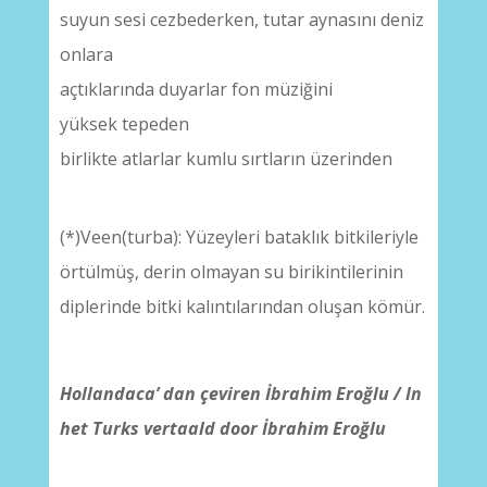
suyun sesi cezbederken, tutar aynasını deniz
onlara
açtıklarında duyarlar fon müziğini
yüksek tepeden
birlikte atlarlar kumlu sırtların üzerinden
(*)Veen(turba): Yüzeyleri bataklık bitkileriyle
örtülmüş, derin olmayan su birikintilerinin
diplerinde bitki kalıntılarından oluşan kömür.
Hollandaca’ dan çeviren İbrahim Eroğlu / In
het Turks vertaald door
İbrahim Eroğlu