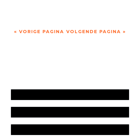
Kok denken aan ‘Omdenken’, de website die je...
« VORIGE PAGINA
VOLGENDE PAGINA »
Jaarrekening 2025 en begroting 2026
Jaarverslag 2025
Jaarrekening 2024 en begroting 2025