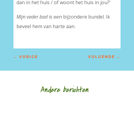
dan in het huis / of woont het huis in jou?’
Mijn vader bad
is een bijzondere bundel. Ik
beveel hem van harte aan.
←
VORIGE
VOLGENDE
→
Andere berichten
Pijn verwerkt in poëzie door Taco van Peijpe - -