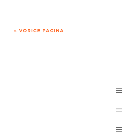
wat je altijd gedacht hebt. In die zin is...
« VORIGE PAGINA