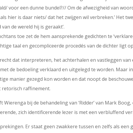
aald/ voor een dunne bundel?// Om de afwezigheid van woo
ls hier is daar niets/ dat het zwijgen wil verbreken.’ Het twe
 van de wereld hij is geraakt’.
nochtans toe zet de hem aansprekende gedichten te ‘verklaren
chtige taal en gecompliceerde procedés van de dichter ligt 
echt dat interpreteren, het achterhalen en vastleggen van e
t met de bedoeling verklaard en uitgelegd te worden. Maar in 
chtige manier gezegd kon worden en dat noopt de beschouwe
t retorisch raffinement.
ijft Wierenga bij de behandeling van ‘Ridder’ van Mark Boog, 
perende, zich identificerende lezer is met een verbluffend
sprekingen. Er staat geen zwakkere tussen en zelfs als een ged