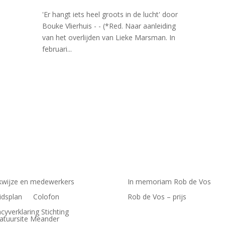
'Er hangt iets heel groots in de lucht' door
Bouke Vlierhuis - - (*Red. Naar aanleiding
van het overlijden van Lieke Marsman. In
februari...
wijze en medewerkers
In memoriam Rob de Vos
idsplan
Colofon
Rob de Vos – prijs
acyverklaring Stichting
ratuursite Meander