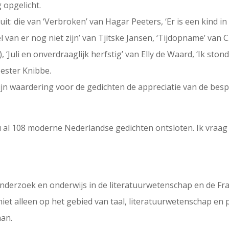
 opgelicht.
: die van ‘Verbroken’ van Hagar Peeters, ‘Er is een kind in 
 van er nog niet zijn’ van Tjitske Jansen, ‘Tijdopname’ van C
 ‘Juli en onverdraaglijk herfstig’ van Elly de Waard, ‘Ik ston
ester Knibbe.
ijn waardering voor de gedichten de appreciatie van de bespr
l 108 moderne Nederlandse gedichten ontsloten. Ik vraag me 
nderzoek en onderwijs in de literatuurwetenschap en de Fr
t niet alleen op het gebied van taal, literatuurwetenschap e
aan.