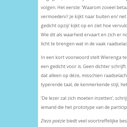
volgen. Het eerste: ‘Waarom zoveel bet
vermoeden// Je kijkt naar buiten en/ net a
gedicht opzij/ kijkt op en ziet hoe vervuld
Wie dit als waarheid ervaart en zich er 
licht te brengen wat in de vaak raadsela
In een kort voorwoord stelt Wierenga ter
een gedicht voor is. Geen dichter schrijf
dat alleen op déze, misschien raadsela
typerende taal, de kenmerkende stijl, he
‘De lezer zal zich moeten inzetten’, schr
iemand die het prototype van de partici
Ziezo poëzie
biedt veel voortreffelijke be