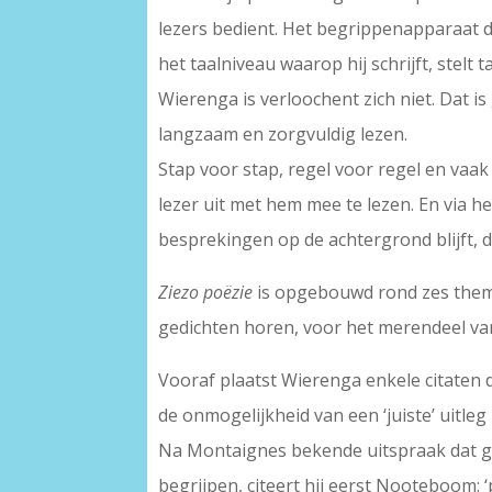
lezers bedient. Het begrippenapparaat d
het taalniveau waarop hij schrijft, stelt
Wierenga is verloochent zich niet. Dat 
langzaam en zorgvuldig lezen.
Stap voor stap, regel voor regel en va
lezer uit met hem mee te lezen. En via he
besprekingen op de achtergrond blijft, d
Ziezo poëzie
is opgebouwd rond zes thema’s 
gedichten horen, voor het merendeel van
Vooraf plaatst Wierenga enkele citaten 
de onmogelijkheid van een ‘juiste’ uitleg u
Na Montaignes bekende uitspraak dat goe
begrijpen, citeert hij eerst Nooteboom: ‘