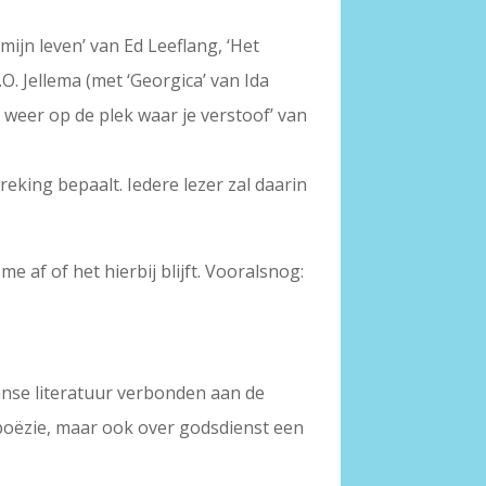
mijn leven’ van Ed Leeflang, ‘Het
.O. Jellema (met ‘Georgica’ van Ida
d weer op de plek waar je verstoof’ van
eking bepaalt. Iedere lezer zal daarin
af of het hierbij blijft. Vooralsnog:
anse literatuur verbonden aan de
n poëzie, maar ook over godsdienst een