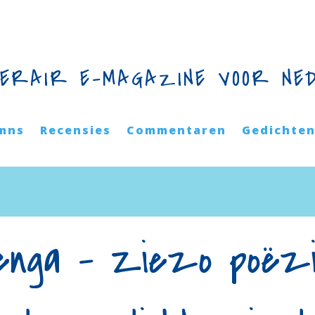
TERAIR E-MAGAZINE VOOR NE
mns
Recensies
Commentaren
Gedichte
enga – Ziezo poëzi