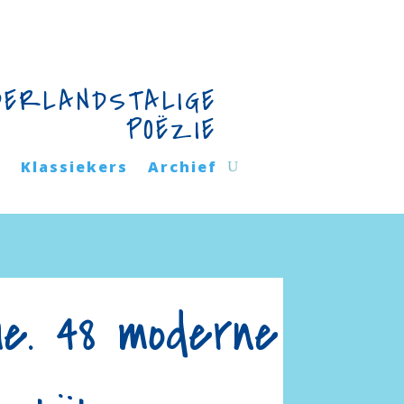
DERLANDSTALIGE
POËZIE
n
Klassiekers
Archief
e. 48 moderne