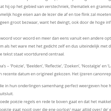
at hij op het gebied van verstechniek, thematiek en gramma
 tamelijk hoge eisen aan de lezer die af en toe flink zal moe
is geen groot bezwaar, want het dwingt, ook door de hoge in
ak woord voor woord en meer dan eens vanuit een andere op
m als het ware met het gedicht zelf en dus uiteindelijk met de
e tekst staat voortdurend centraal.
– ‘Poëzie’, ‘Beelden’, ‘Reflectie’, ‘Zoeken’, ‘Nostalgie’ en 
 recente datum en origineel gekozen. Het ijzeren canonrepe
die in hun onderlingen samenhang perfect weergeven hoe het
itsluit.
de poëzie regels en rede te boven gaat en dat het makkeli
poëzie gaat nooit over die ene oorlog/ maar altijd over/ de’