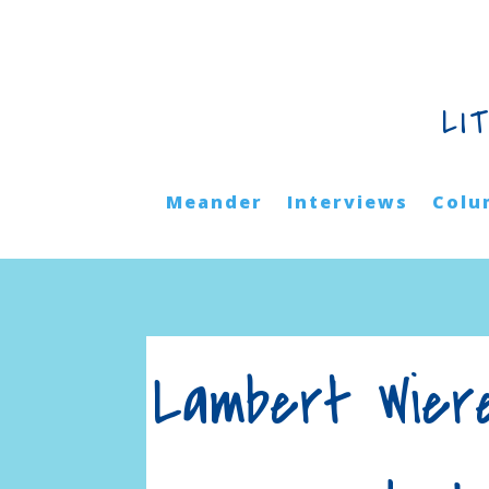
LI
Meander
Interviews
Colu
Lambert Wier