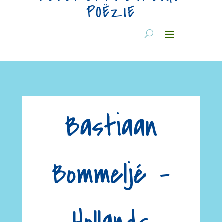
POËZIE
Bastiaan
Bommeljé –