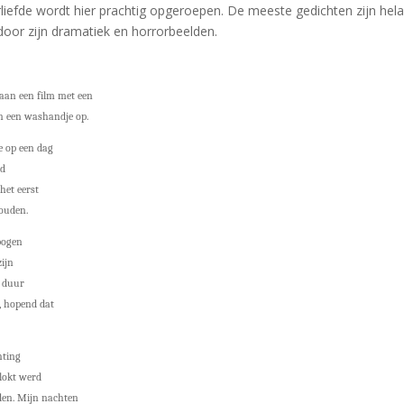
iefde wordt hier prachtig opgeroepen. De meeste gedichten zijn helaas
door zijn dramatiek en horrorbeelden.
 aan een film met een
hen een washandje op.
e op een dag
ed
het eerst
ouden.
bogen
zijn
n duur
, hopend dat
hting
slokt werd
den. Mijn nachten