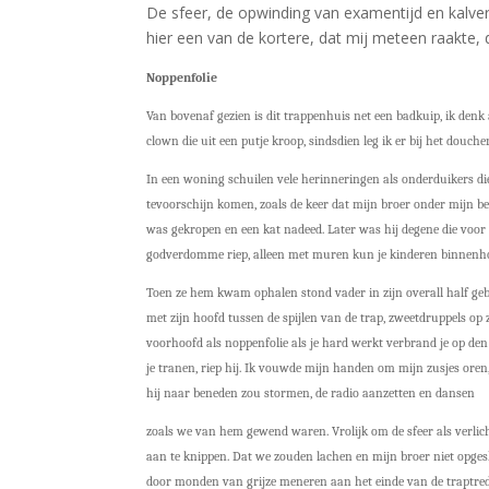
De sfeer, de opwinding van examentijd en kalverl
hier een van de kortere, dat mij meteen raakte, 
Noppenfolie
Van bovenaf gezien is dit trappenhuis net een badkuip, ik denk
clown die uit een putje kroop, sindsdien leg ik er bij het douc
In een woning schuilen vele herinneringen als onderduikers di
tevoorschijn komen, zoals de keer dat mijn broer onder mijn b
was gekropen en een kat nadeed. Later was hij degene die voor 
godverdomme riep, alleen met muren kun je kinderen binnenh
Toen ze hem kwam ophalen stond vader in zijn overall half ge
met zijn hoofd tussen de spijlen van de trap, zweetdruppels op 
voorhoofd als noppenfolie als je hard werkt verbrand je op de
je tranen, riep hij. Ik vouwde mijn handen om mijn zusjes oren
hij naar beneden zou stormen, de radio aanzetten en dansen
zoals we van hem gewend waren. Vrolijk om de sfeer als verlic
aan te knippen. Dat we zouden lachen en mijn broer niet opge
door monden van grijze meneren aan het einde van de traptre