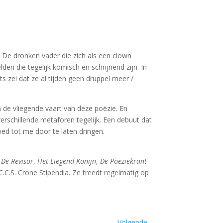
an. De dronken vader die zich als een clown
n die tegelijk komisch en schrijnend zijn. In
s zei dat ze al tijden geen druppel meer /
n de vliegende vaart van deze poëzie. En
verschillende metaforen tegelijk. Een debuut dat
ed tot me door te laten dringen.
,
De Revisor
,
Het Liegend Konijn
,
De Poëziekrant
.S. Crone Stipendia. Ze treedt regelmatig op
Volgende
→