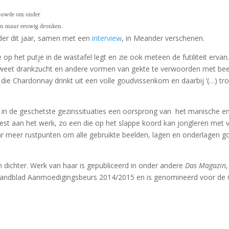
vouwde om onder
een maar eeuwig dronken.
der dit jaar, samen met een
interview
, in Meander verschenen.
je op het putje in de wastafel legt en zie ook meteen de futiliteit erv
d weet drankzucht en andere vormen van gekte te verwoorden met beelde
ie Chardonnay drinkt uit een volle goudvissenkom en daarbij ‘(…) trot
ik in de geschetste gezinssituaties een oorsprong van het manische e
 geest aan het werk, zo een die op het slappe koord kan jongleren met 
r meer rustpunten om alle gebruikte beelden, lagen en onderlagen go
en dichter. Werk van haar is gepubliceerd in onder andere
Das Magazin
andblad Aanmoedigingsbeurs 2014/2015 en is genomineerd voor de C.C