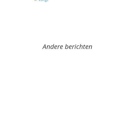
Andere berichten
Hoe een ziek lichaam zich verhoudt tot een zi