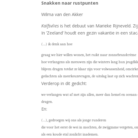
Snakken naar rustpunten
Wilma van den Akker
Kalfsvlies
is het debuut van Marieke Rijneveld. Zi
In ‘Zeeland’ houdt een gezin vakantie in een staca
(…) ik denk aan hoe
graag we hier willen wonen, het ruikt naar zonnebrandcrème
hoe verlangens als meeuwen zijn die winters lang hun jeugdkl
blijven dragen totdat ze klaar zijn voor volwassenheid, omcirke
gedachten als meerkeuzevragen, de uitslag laat op zich wachte
Verderop in dit gedicht:
we verlangen wat af met zijn allen, meer dan hemel en oceaan
dragen.
En:
(…), gedroegen wij ons als jonge runderen
die voor het eerst de wei in mochten, de zwijgzame vergeten, o
als een koude stal zonlicht inademen.