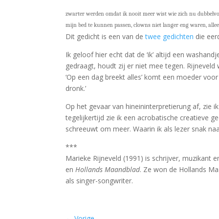
zwarter werden omdat ik nooit meer wist wie zich nu dubbel
mijn bed te kunnen passen, clowns niet langer eng waren, all
Dit gedicht is een van de
twee gedichten
die eer
Ik geloof hier echt dat de ‘ik’ altijd een washand
gedraagt, houdt zij er niet mee tegen. Rijnevel
‘Op een dag breekt alles’ komt een moeder voor d
dronk.’
Op het gevaar van hineininterpretierung af, zie 
tegelijkertijd zie ik een acrobatische creatieve
schreeuwt om meer. Waarin ik als lezer snak naa
***
Marieke Rijneveld (1991) is schrijver, muzikant 
en
Hollands Maandblad
. Ze won de Hollands Ma
als singer-songwriter.
←
Vorige