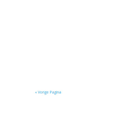
'Er hangt iets heel groots in de lucht' door Bo
Niets is meer dan niets door Marc Bruynseraede
« Vorige Pagina