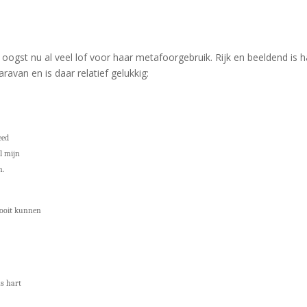
j oogst nu al veel lof voor haar metafoorgebruik. Rijk en beeldend is h
ravan en is daar relatief gelukkig:
eed
l mijn
n.
 ooit kunnen
ns hart