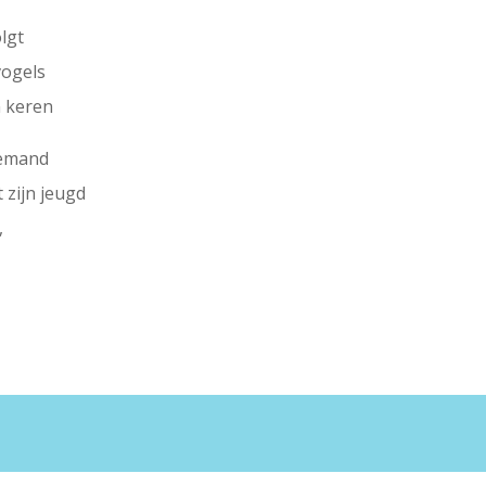
lgt
vogels
n keren
iemand
zijn jeugd
,