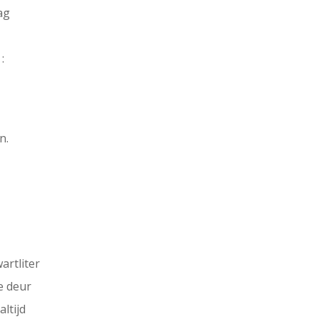
ag
:
n.
artliter
e deur
altijd