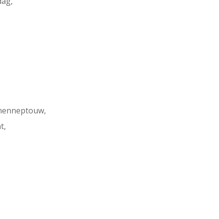
dag,
 henneptouw,
t,