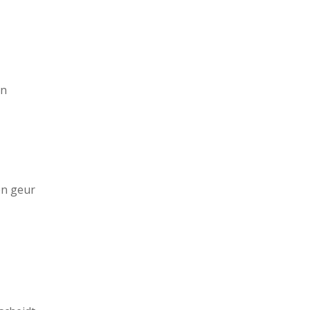
on
en geur