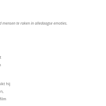
d mensen te raken in alledaagse emoties.
t
n
kt hij
en,
film