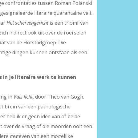
ige confrontaties tussen Roman Polanski
esignaleerde literaire quarantaine valt.
aar
Het schervengericht
is een triomf van
ich indirect ook uit over de roerselen
dat van de Hofstadgroep. Die
htige dingen kunnen ontstaan als een
in je literaire werk te kunnen
ing in
Vals licht
, door Theo van Gogh.
het brein van een pathologische
der heb ik er geen idee van of beide
et over de vraag of die moorden ooit een
bredere gegeven van een mogelijke