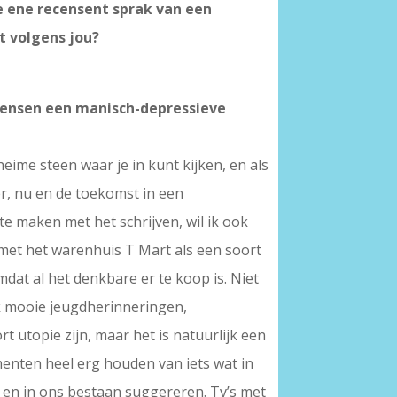
De ene recensent sprak van een
t volgens jou?
enwensen een manisch-depressieve
heime steen waar je in kunt kijken, en als
er, nu en de toekomst in een
f te maken met het schrijven, wil ik ook
et het warenhuis T Mart als een soort
mdat al het denkbare er te koop is. Niet
ok mooie jeugdherinneringen,
 utopie zijn, maar het is natuurlijk een
umenten heel erg houden van iets wat in
n en in ons bestaan suggereren. Tv’s met