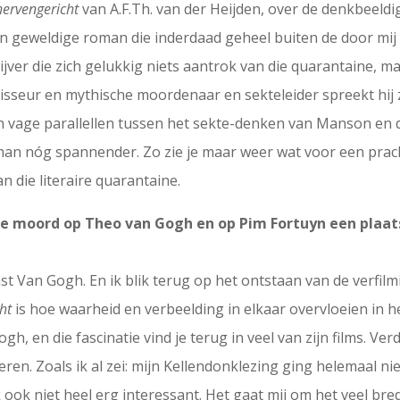
hervengericht
van A.F.Th. van der Heijden, over de denkbeeld
n geweldige roman die inderdaad geheel buiten de door mij g
rijver die zich gelukkig niets aantrok van die quarantaine, m
egisseur en mythische moordenaar en sekteleider spreekt hij z
n vage parallellen tussen het sekte-denken van Manson en 
man nóg spannender. Zo zie je maar weer wat voor een prac
an die literaire quarantaine.
de moord op Theo van Gogh en op Pim Fortuyn een plaats 
st Van Gogh. En ik blik terug op het ontstaan van de verfilm
cht
is hoe waarheid en verbeelding in elkaar overvloeien in 
, en die fascinatie vind je terug in veel van zijn films. Ver
en. Zoals ik al zei: mijn Kellendonklezing ging helemaal ni
 ik ook niet heel erg interessant. Het gaat mij om het veel 