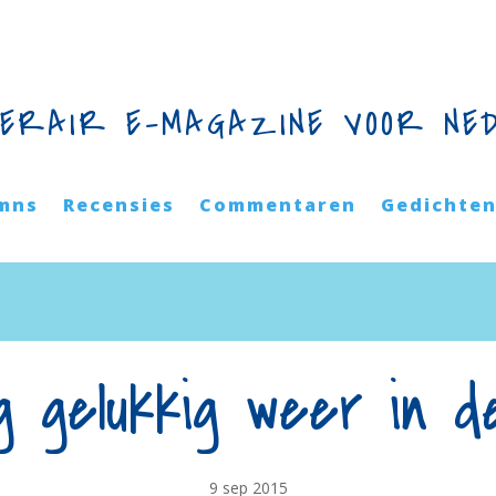
TERAIR E-MAGAZINE VOOR NE
mns
Recensies
Commentaren
Gedichte
ag gelukkig weer in d
9 sep 2015