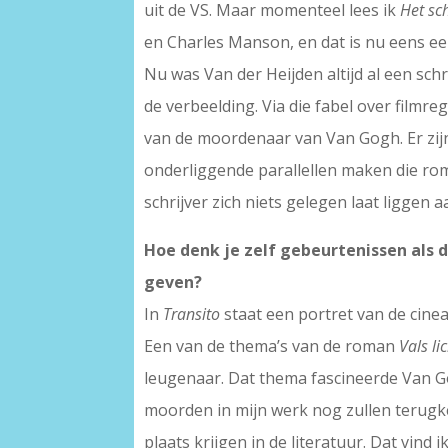
uit de VS. Maar momenteel lees ik
Het sc
en Charles Manson, en dat is nu eens ee
Nu was Van der Heijden altijd al een sch
de verbeelding. Via die fabel over filmr
van de moordenaar van Van Gogh. Er zij
onderliggende parallellen maken die ro
schrijver zich niets gelegen laat liggen a
Hoe denk je zelf gebeurtenissen als 
geven?
In
Transito
staat een portret van de cinea
Een van de thema’s van de roman
Vals li
leugenaar. Dat thema fascineerde Van Gogh
moorden in mijn werk nog zullen terugker
plaats krijgen in de literatuur. Dat vind