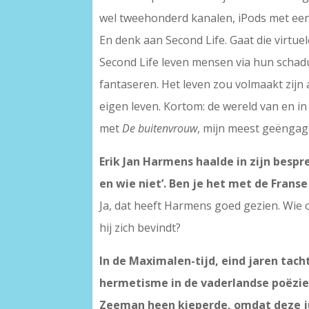
wel tweehonderd kanalen, iPods met een
En denk aan Second Life. Gaat die virtue
Second Life leven mensen via hun schaduw
fantaseren. Het leven zou volmaakt zijn 
eigen leven. Kortom: de wereld van en i
met
De buitenvrouw
, mijn meest geëngag
Erik Jan Harmens haalde in zijn bespr
en wie niet’. Ben je het met de Frans
Ja, dat heeft Harmens goed gezien. Wie o
hij zich bevindt?
In de Maximalen-tijd, eind jaren tach
hermetisme in de vaderlandse poëzie 
Zeeman heen kieperde, omdat deze jul