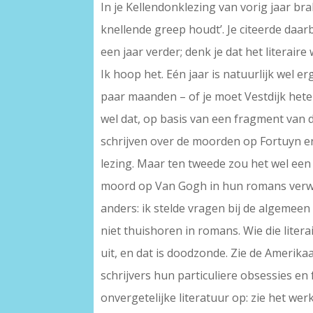
In je Kellendonklezing van vorig jaar bra
knellende greep houdt’. Je citeerde daarb
een jaar verder; denk je dat het literaire
Ik hoop het. Eén jaar is natuurlijk wel 
paar maanden – of je moet Vestdijk heten
wel dat, op basis van een fragment van d
schrijven over de moorden op Fortuyn en 
lezing. Maar ten tweede zou het wel een
moord op Van Gogh in hun romans verwe
anders: ik stelde vragen bij de algemee
niet thuishoren in romans. Wie die liter
uit, en dat is doodzonde. Zie de Amerik
schrijvers hun particuliere obsessies en
onvergetelijke literatuur op: zie het we