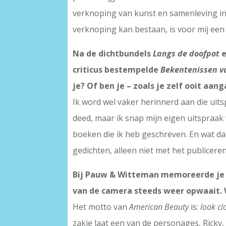
verknoping van kunst en samenleving in 
verknoping kan bestaan, is voor mij een
Na de dichtbundels
Langs de doofpot
criticus bestempelde
Bekentenissen 
je? Of ben je – zoals je zelf ooit aa
Ik word wel vaker herinnerd aan die uits
deed, maar ik snap mijn eigen uitspraak 
boeken die ik heb geschreven. En wat dat
gedichten, alleen niet met het publicere
Bij Pauw & Witteman memoreerde je v
van de camera steeds weer opwaait. 
Het motto van
American Beauty
is:
look cl
zakje laat een van de personages, Ricky,