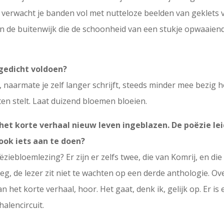
r verwacht je banden vol met nutteloze beelden van geklets 
 in de buitenwijk die de schoonheid van een stukje opwaaien
gedicht voldoen?
je, naarmate je zelf langer schrijft, steeds minder mee bezig
hten stelt. Laat duizend bloemen bloeien.
et korte verhaal nieuw leven ingeblazen. De poëzie le
ook iets aan te doen?
poëziebloemlezing? Er zijn er zelfs twee, die van Komrij, en 
g, de lezer zit niet te wachten op een derde anthologie. Ov
 het korte verhaal, hoor. Het gaat, denk ik, gelijk op. Er is 
alencircuit.