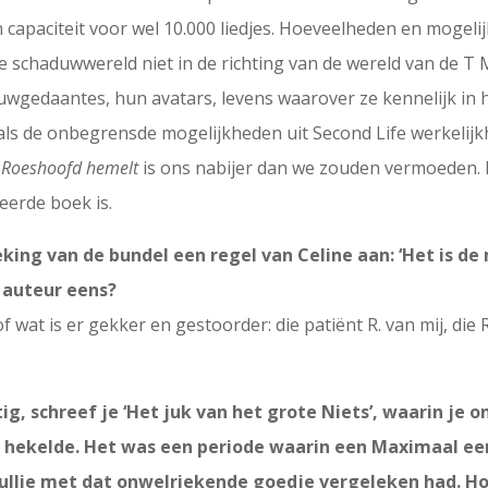
 capaciteit voor wel 10.000 liedjes. Hoeveelheden en moge
le schaduwwereld niet in de richting van de wereld van de T M
gedaantes, hun avatars, levens waarover ze kennelijk in hun
als de onbegrensde mogelijkheden uit Second Life werkelijkh
n
Roeshoofd hemelt
is ons nabijer dan we zouden vermoeden. I
eerde boek is.
eking van de bundel een regel van Celine aan: ‘Het is d
e auteur eens?
f wat is er gekker en gestoorder: die patiënt R. van mij, di
tig, schreef je ‘Het juk van het grote Niets’, waarin je
hekelde. Het was een periode waarin een Maximaal een 
lie met dat onwelriekende goedje vergeleken had. Hoe 