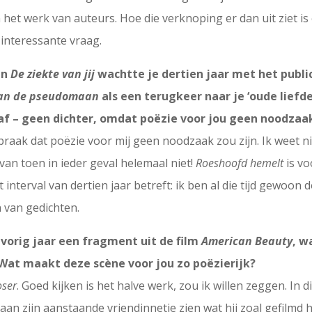
het werk van auteurs. Hoe die verknoping er dan uit ziet is
 interessante vraag.
en
De ziekte van jij
wachtte je dertien jaar met het publi
van de pseudomaan
als een terugkeer naar je ‘oude liefde
ngaf – geen dichter, omdat poëzie voor jou geen noodzaak
praak dat poëzie voor mij geen noodzaak zou zijn. Ik weet ni
van toen in ieder geval helemaal niet!
Roeshoofd hemelt
is vo
 interval van dertien jaar betreft: ik ben al die tijd gewoo
n van gedichten.
orig jaar een fragment uit de film
American Beauty
, w
Wat maakt deze scène voor jou zo poëzierijk?
oser
. Goed kijken is het halve werk, zou ik willen zeggen. In 
 aan zijn aanstaande vriendinnetje zien wat hij zoal gefilmd 