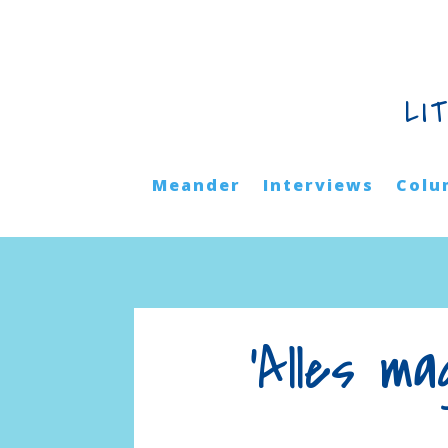
LI
Meander
Interviews
Colu
‘Alles m