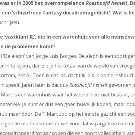
was er in 2005 het overrompelende
Roeshoofd hemelt
. 
n een ‘schizofreen fantasy docudramagedicht’. Wat is he
schrijven.
de ‘vastklant R.’, die in een warenhuis voor alle mens
 in de problemen komt?
l ‘De aleph’ van Jorge Luis Borges. De aleph is een soort ge
in te kijken, dan zie je het totaal van de wereld van vroeg
kortom, het Al. Toen ik dat las, dacht ik: als ik ooit ernst dur
n speelt. Jaren later is dat dus
Roeshoofd hemelt
geworden, m
T Mart is een warenhuis waar het woord ‘nee’ niet bestaat, o
materiële. Je kunt er dus een goed huwelijk kopen, maar o
zo maar door. De T Mart zou op het eerste gezicht een soort
 zorgen de multinationals er wel voor dat wij argeloze cons
 geconditioneerd tot aankopen die een soort volledigheid va