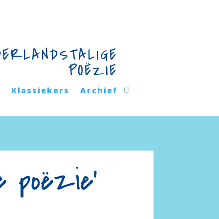
DERLANDSTALIGE
POËZIE
n
Klassiekers
Archief
e poëzie’