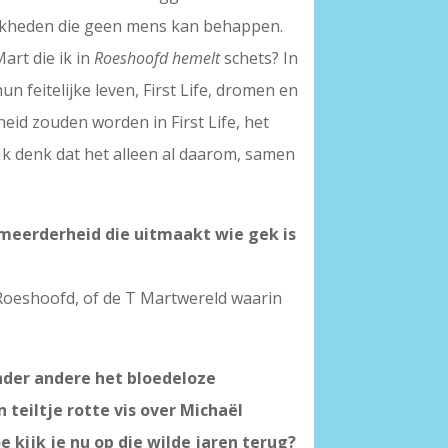
lijkheden die geen mens kan behappen.
art die ik in
Roeshoofd hemelt
schets? In
 feitelijke leven, First Life, dromen en
eid zouden worden in First Life, het
k denk dat het alleen al daarom, samen
e meerderheid die uitmaakt wie gek is
e Roeshoofd, of de T Martwereld waarin
 onder andere het bloedeloze
teiltje rotte vis over Michaël
kijk je nu op die wilde jaren terug?