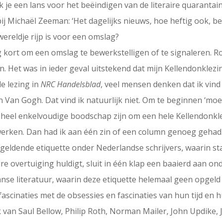
k je een lans voor het beëindigen van de literaire quarantai
ij Michaël Zeeman: ‘Het dagelijks nieuws, hoe heftig ook, beï
 wereldje rijp is voor een omslag?
erg kort om een omslag te bewerkstelligen of te signaleren. R
. Het was in ieder geval uitstekend dat mijn Kellendonklezi
e lezing in
NRC Handelsblad
, veel mensen denken dat ik vind
Van Gogh. Dat vind ik natuurlijk niet. Om te beginnen ‘moet’
 heel enkelvoudige boodschap zijn om een hele Kellendonkle
rken. Dan had ik aan één zin of een column genoeg gehad.
n geldende etiquette onder Nederlandse schrijvers, waarin 
aire overtuiging huldigt, sluit in één klap een baaierd aan 
aanse literatuur, waarin deze etiquette helemaal geen opgel
 fascinaties met de obsessies en fascinaties van hun tijd en 
rk van Saul Bellow, Philip Roth, Norman Mailer, John Updike,