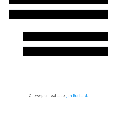
Privacyverklaring Stichting Literatuursite Meander
In memoriam Rob de Vos
Rob de Vos – prijs
Ontwerp en realisatie:
Jan Runhardt