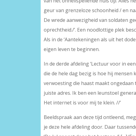
van het onheilspellende huis op. Alles he
geur van grenzeloze schoonheid / en naakt
De wrede aanwezigheid van soldaten gee
oprechtheid./’. Een noodlottige plek bes
Als in de ‘Aantekeningen als uit het do
eigen leven te beginnen.
In de derde afdeling ‘Lectuur voor in ee
die de hele dag bezig is hoe hij mensen 
verwoesting die haast maakt ongedaan te
juiste adres. Ik ben een leunstoel genera
Het internet is voor mij te klein. //’
Beeldspraak aan deze tijd ontleend, me
je deze hele afdeling door. Daar tussendo