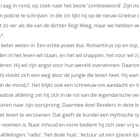
r graag in rond, op zoek naar het beste ‘zombiewoord’. Zijn 
jn poëzie te schrijven. In die zin lijkt hij op de nieuw-Griekse
t zo ver als die van de dichter Rogi Wieg, maar we hebben we
’.
beter weten in. Een echte poëet dus. Romanticus op en top, 
dden in het leven wil staan, en het wil snappen, het voor wil 
eren. Hij wil zijn angst voor hun wereld overwinnen. Daarom
j vloekt zich een weg door de jungle die leven heet. Hij want
n de mond,/’. Het blijkt ook een schreeuw om aandacht en li
 laatste afdeling zet hij zich in de rol van die legendarische 
keren naar zijn oorsprong. Daarmee doet Benders in deze 
et leven te verzoenen. Dat geeft de bundel een mythische s
e noemen is. Naar inhoud en vorm bedient hij zich zeer vrij v
fdelingen: ‘radio’, ‘het dode huis’, ‘lectuur uit een ijzeren lon