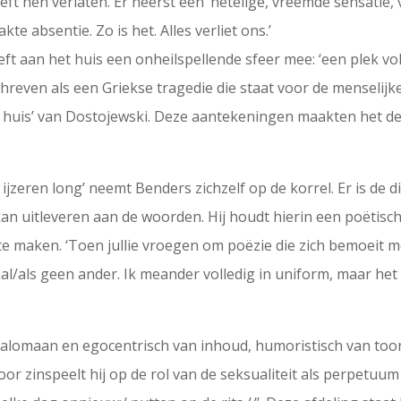
eft hen verlaten. Er heerst een ‘netelige, vreemde sensatie, v
e absentie. Zo is het. Alles verliet ons.’
ft aan het huis een onheilspellende sfeer mee: ‘een plek v
chreven als een Griekse tragedie die staat voor de menselij
de huis’ van Dostojewski. Deze aantekeningen maakten het de
n ijzeren long’ neemt Benders zichzelf op de korrel. Er is d
kan uitleveren aan de woorden. Hij houdt hierin een poëtisc
 maken. ‘Toen jullie vroegen om poëzie die zich bemoeit met
al/als geen ander. Ik meander volledig in uniform, maar het i
galomaan en egocentrisch van inhoud, humoristisch van toon
or zinspeelt hij op de rol van de seksualiteit als perpetuum