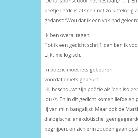
‘De lul sponst door het bestaan,/’ […] ‘E
beetje liefde is al snel/ net zo kittelorig
gedanst: ‘Wou dat ik een vak had geleerd
Ik ben overal tegen.
Tot ik een gedicht schrijf, dan ben ik voo
Lijkt me logisch.
In poëzie moet iets gebeuren
voordat er iets gebeurt.
Hij beschouwt zijn poëzie als ‘een isol
jou.//’. En in dit gedicht komen liefde en
jij van mijn bangalijst. Maar ook de Mar
dialogische, anekdotische, geëngageerde 
begrijpen, en zich erin zouden gaan opsl