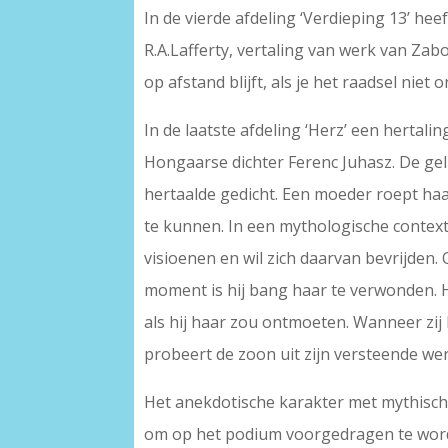
In de vierde afdeling ‘Verdieping 13’ he
R.A.Lafferty, vertaling van werk van Zab
op afstand blijft, als je het raadsel niet 
In de laatste afdeling ‘Herz’ een herta
Hongaarse dichter Ferenc Juhasz. De gel
hertaalde gedicht. Een moeder roept haar
te kunnen. In een mythologische context r
visioenen en wil zich daarvan bevrijden.
moment is hij bang haar te verwonden. H
als hij haar zou ontmoeten. Wanneer zij
probeert de zoon uit zijn versteende were
Het anekdotische karakter met mythische 
om op het podium voorgedragen te word