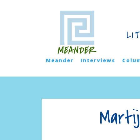
LI
Meander
Interviews
Colu
Marti