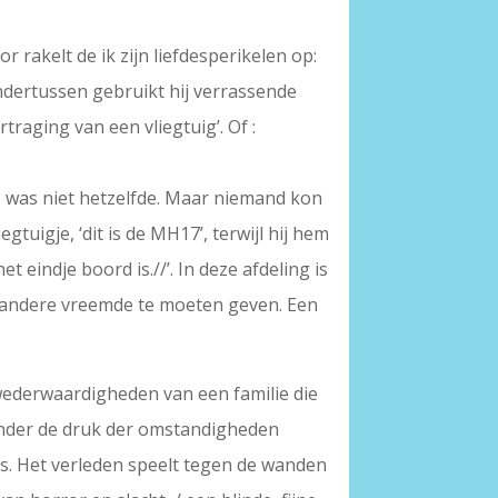
 rakelt de ik zijn liefdesperikelen op:
Ondertussen gebruikt hij verrassende
raging van een vliegtuig’. Of :
ets was niet hetzelfde. Maar niemand kon
egtuigje, ‘dit is de MH17’, terwijl hij hem
t eindje boord is.//’. In deze afdeling is
en andere vreemde te moeten geven. Een
e wederwaardigheden van een familie die
 onder de druk der omstandigheden
is. Het verleden speelt tegen de wanden