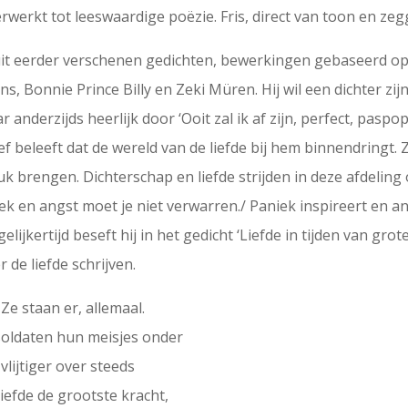
verwerkt tot leeswaardige poëzie. Fris, direct van toon en ze
s uit eerder verschenen gedichten, bewerkingen gebaseerd op
, Bonnie Prince Billy en Zeki Müren. Hij wil een dichter zijn
 anderzijds heerlijk door ‘Ooit zal ik af zijn, perfect, paspop 
ef beleeft dat de wereld van de liefde bij hem binnendringt. 
tuk brengen. Dichterschap en liefde strijden in deze afdeli
k en angst moet je niet verwarren./ Paniek inspireert en ang
ijkertijd beseft hij in het gedicht ‘Liefde in tijden van grot
r de liefde schrijven.
Ze staan er, allemaal.
soldaten hun meisjes onder
vlijtiger over steeds
liefde de grootste kracht,