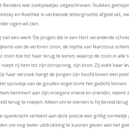
eft Benders wat zoekplaatjes uitgeschreven. Stukken geïnspir
olotsky en Roethke in verkleinde lettergrootte afgedrukt, me
onder ogen wil zien.
ling van een werk ‘De jongen die in een Hert veranderde sch
ijkenis van de verloren zoon, de mythe van Narcissus scheme
 zoon toe tot haar terug te keren, waarop de zoon in alle t
oept zij hem tot zijn oorsprong, zijn bron. Zij voelt haar l
 Op haar verzoek hangt de jongen zijn hoofd boven een poel 
et sprookje van de gouden vogel komt het gedicht binnen. Hi
 hem herinnert aan zijn vroegere vriend en vriendin, neemt 
ld terug te roepen. Alleen om te sterven is hij bereid terug
spankracht verleent aan deze poëzie een grillig vormelijk g
en om nog beter uitdrukking te kunnen geven aan het geën