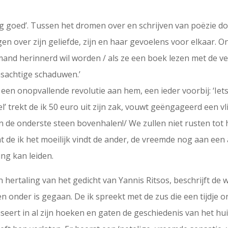
ig goed’. Tussen het dromen over en schrijven van poëzie door
ngen over zijn geliefde, zijn en haar gevoelens voor elkaar. 
mand herinnerd wil worden / als ze een boek lezen met de vert
asachtige schaduwen.’
ls een onopvallende revolutie aan hem, een ieder voorbij: ‘I
tel’ trekt de ik 50 euro uit zijn zak, vouwt geëngageerd een vli
en de onderste steen bovenhalen!/ We zullen niet rusten tot he
dat de ik het moeilijk vindt de ander, de vreemde nog aan e
ng kan leiden.
en hertaling van het gedicht van Yannis Ritsos, beschrijft d
 onder is gegaan. De ik spreekt met de zus die een tijdje
seert in al zijn hoeken en gaten de geschiedenis van het hu