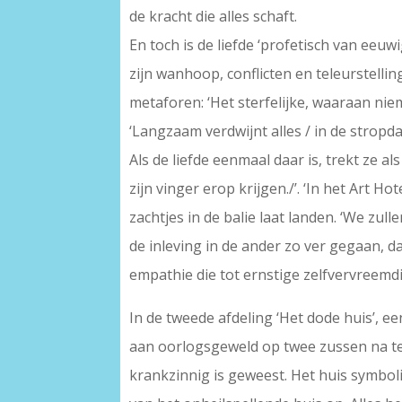
de kracht die alles schaft.
En toch is de liefde ‘profetisch van eeuw
zijn wanhoop, conflicten en teleurstelli
metaforen: ‘Het sterfelijke, waaraan nie
‘Langzaam verdwijnt alles / in de stropd
Als de liefde eenmaal daar is, trekt ze a
zijn vinger erop krijgen./’. ‘In het Art Ho
zachtjes in de balie laat landen. ‘We zull
de inleving in de ander zo ver gegaan, 
empathie die tot ernstige zelfvervreemdi
In de tweede afdeling ‘Het dode huis’, e
aan oorlogsgeweld op twee zussen na ten
krankzinnig is geweest. Het huis symboli