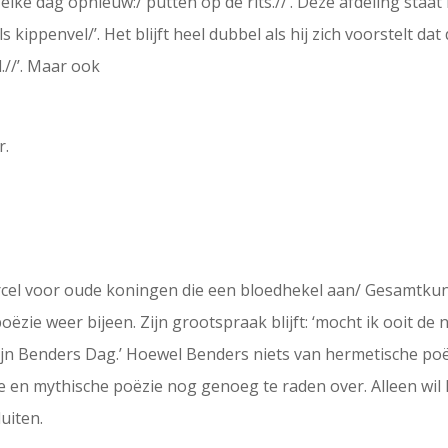
n elke dag opnieuw:/ putten op de rits.//’. Deze afdeling staa
 als kippenvel/’. Het blijft heel dubbel als hij zich voorstelt d
.//’. Maar ook
r.
eercel voor oude koningen die een bloedhekel aan/ Gesamtku
 poëzie weer bijeen. Zijn grootspraak blijft: ‘mocht ik ooit de
tijn Benders Dag.’ Hoewel Benders niets van hermetische poëz
en mythische poëzie nog genoeg te raden over. Alleen wil hij
uiten.