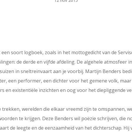
12 nov 2015
en soort logboek, zoals in het mottogedicht van de Servisc
ingen: de derde en vijfde afdeling. De algehele atmosfeer i
suizen in sneltreinvaart aan je voorbij. Martijn Benders bed
chter, een performer, een dichter voor het gemene volk, maa
s en existentiële inzichten en oog voor het diepliggende v
te trekken, werelden die elkaar vreemd zijn te omspannen, w
den te krijgen. Deze Benders wil poëzie schrijven, die no
art de leegte en de eenzaamheid van het dichterschap. Hij v