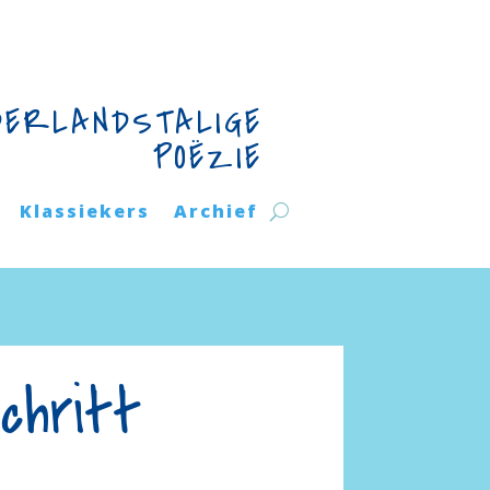
DERLANDSTALIGE
POËZIE
Klassiekers
Archief
chritt