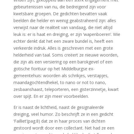
gebeurtenissen van nu, die bedreigend zijn voor
kwetsbare groepen. De gedichten bevatten vaak
beelden die helder en weinig geabstraheerd zijn: alles
verwijst naar de realiteit van vandaag, die niet altijd
leuk is: er is haat en dreiging, er zijn ‘wapenboeren’. Wie
echter denkt dat het een zware bundel is, heeft een
verkeerde indruk. Alles is geschreven met een grote
helderheid van taal. Soms creëert ze nieuwe woorden,
die zijn als een versiering op een barokgevel of een
gotische fiorituur op het Middelburgse ex-
gemeentehuis: woorden als schrikjes, verstapjes,
maandagochtendhekel, to nano or not to nano,
zesbaanshaast, teleporteren, een gisterzinnetje, kwart
over spijt. En er zijn meer voorbeelden.
Er is naast de lichtheid, naast de gesignaleerde
dreiging, veel humor. Zo beschrijft ze in een gedicht
‘Failliet’(pag.8) dat ze in haar proces van dichten
gestoord wordt door een collectant. Net had ze een