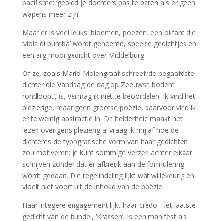
pacifisme: ‘gebied je dochters pas te baren als er geen
wapens meer zijn’
Maar er is veel leuks: bloemen, poezen, een olifant die
‘viola di bumba’ wordt genoemd, speelse gedichtjes en
een erg mooi gedicht over Middelburg.
Of ze, zoals Mario Molengraaf schreef ‘de begaafdste
dichter die Vandaag de dag op Zeeuwse bodem
rondloopt’, is, vermag ik niet te beoordelen. Ik vind het
plezierige, maar geen grootse poëzie, daarvoor vind ik
er te weinig abstractie in. De helderheid maakt het
lezen overigens plezierig al vraag ik mij af hoe de
dichteres de typografische vorm van haar gedichten
zou motiveren: je kunt sommige verzen achter elkaar
schrijven zonder dat er afbreuk aan de formulering
wordt gedaan. Die regelindeling lijkt wat willekeurig en
vloeit niet voort uit de inhoud van de poëzie.
Haar integere engagement lijkt haar credo. Het laatste
gedicht van de bundel, ‘Krassen’, is een manifest als