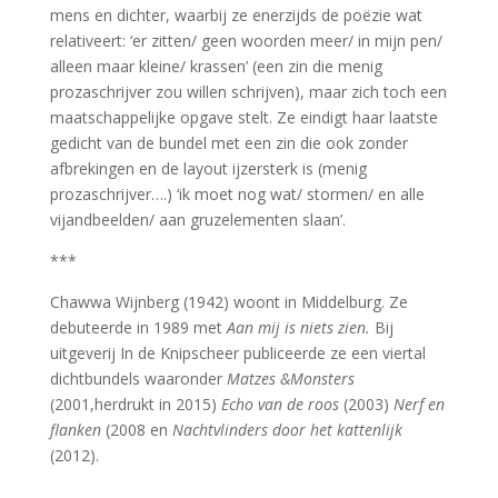
mens en dichter, waarbij ze enerzijds de poëzie wat
relativeert: ‘er zitten/ geen woorden meer/ in mijn pen/
alleen maar kleine/ krassen’ (een zin die menig
prozaschrijver zou willen schrijven), maar zich toch een
maatschappelijke opgave stelt. Ze eindigt haar laatste
gedicht van de bundel met een zin die ook zonder
afbrekingen en de layout ijzersterk is (menig
prozaschrijver….) ‘ik moet nog wat/ stormen/ en alle
vijandbeelden/ aan gruzelementen slaan’.
***
Chawwa Wijnberg (1942) woont in Middelburg. Ze
debuteerde in 1989 met
Aan mij is niets zien.
Bij
uitgeverij In de Knipscheer publiceerde ze een viertal
dichtbundels waaronder
Matzes &Monsters
(2001,herdrukt in 2015)
Echo van de roos
(2003)
Nerf en
flanken
(2008 en
Nachtvlinders door het kattenlijk
(2012).