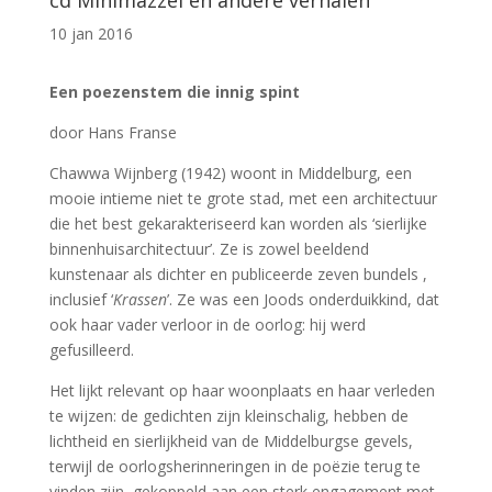
cd Minimazzel en andere verhalen
10 jan 2016
Een poezenstem die innig spint
door Hans Franse
Chawwa Wijnberg (1942) woont in Middelburg, een
mooie intieme niet te grote stad, met een architectuur
die het best gekarakteriseerd kan worden als ‘sierlijke
binnenhuisarchitectuur’. Ze is zowel beeldend
kunstenaar als dichter en publiceerde zeven bundels ,
inclusief ‘
Krassen
’. Ze was een Joods onderduikkind, dat
ook haar vader verloor in de oorlog: hij werd
gefusilleerd.
Het lijkt relevant op haar woonplaats en haar verleden
te wijzen: de gedichten zijn kleinschalig, hebben de
lichtheid en sierlijkheid van de Middelburgse gevels,
terwijl de oorlogsherinneringen in de poëzie terug te
vinden zijn, gekoppeld aan een sterk engagement met