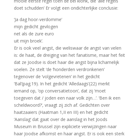
mooie eerste regel toen de bel klonk, die ‘alle regels
doet schudden’ Er volgt een ondichterlijke conclusie:
‘Ja dag hoor-verdomme’
mijn gedicht gevlogen
net als de zure euro
uit mijn broek’.
Er is ook veel angst, die weliswaar de angst van velen
is: de haat, de dreiging van het fanatisme, maar het feit
dat ze Joodse is doet haar die angst bijna lichamelijk
voelen. Ze stelt ‘de ‘honderden verdronkenen’
tegenover de ‘volgevretenen’ in het gedicht
‘Bal’(pag.19). In het gedicht ‘Alledaags’(22) merkt
iemand op, ‘op conversatietoon’, dat zij ‘moet
toegeven dat / joden een naar volk zijn…’. ‘Ben ik een
scheldwoord?’, vraagt zij zich af. Gedichten over
haatzaaiers (Haatman 1,II en III) en het gedicht
‘Aanslag’ dat gaat over de aanslag in het Joods
Museum in Brussel zijn expliciete verwijzingen naar
haar Joodse afkomst en haar angst. Er is ook een sterk