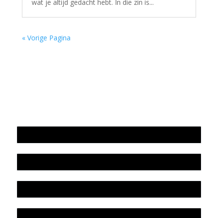
wat je altijd gedacht hebt. In die zin is...
« Vorige Pagina
Jaarrekening 2025 en begroting 2026
Jaarverslag 2025
Jaarrekening 2024 en begroting 2025
Jaarverslag 2024