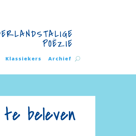
DERLANDSTALIGE
POËZIE
Klassiekers
Archief
 te beleven