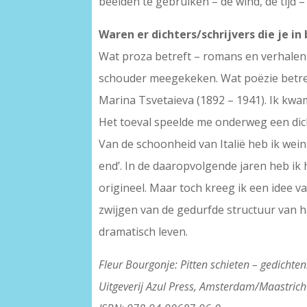
beelden te gebruiken – de wind, de tijd 
Waren er dichters/schrijvers die je i
Wat proza betreft – romans en verhalen 
schouder meegekeken. Wat poëzie betref
Marina Tsvetaieva (1892 – 1941). Ik kwam
Het toeval speelde me onderweg een dich
Van de schoonheid van Italië heb ik wei
end’. In de daaropvolgende jaren heb ik h
origineel. Maar toch kreeg ik een idee v
zwijgen van de gedurfde structuur van haa
dramatisch leven.
Fleur Bourgonje: Pitten schieten – gedichten
Uitgeverij Azul Press, Amsterdam/Maastrich