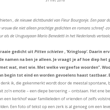
31 mrt 2016
chieten
, de nieuwe dichtbundel van Fleur Bourgonje. Een paar dag
 vrouw die niet alleen prachtige gedichten en romans schreef -zo
ur als de Uruguayaan Mario Benedetti in het Nederlands vertaal
raaie gedicht uit
Pitten schieten
, ‘Kringloop’. Daarin e
e namen na ben je alleen. Je vraagt je af hoe diep het g
 met wat, met wie. Met welke vergeefse woorden”. Woor
van begin tot eind en worden gevoelens haast tastbaar. E
, denk ik, die gekenmerkt wordt door de meestal spontane, b
 uit zo’n emotie – een diepe beroering – ontstaan. Het ene b
an een kerkhof waar familieleden of vrienden of zelfs vols
lden. Een foto of tekst op een zerk is al genoeg om een lev