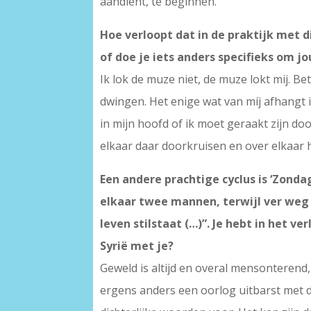
aandient, te beginnen.
Hoe verloopt dat in de praktijk met d
of doe je iets anders specifieks om 
Ik lok de muze niet, de muze lokt mij. B
dwingen. Het enige wat van míj afhangt i
in mijn hoofd of ik moet geraakt zijn doo
elkaar daar doorkruisen en over elkaar h
Een andere prachtige cyclus is ‘Zon
elkaar twee mannen, terwijl ver weg e
leven stilstaat (…)”. Je hebt in het 
Syrië met je?
Geweld is altijd en overal mensonterend,
ergens anders een oorlog uitbarst met d