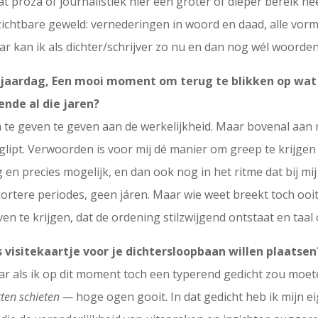
t proza of journalistiek hier een groter of dieper bereik hee
nzichtbare geweld: vernederingen in woord en daad, alle vo
 Daar kan ik als dichter/schrijver zo nu en dan nog wél woorde
erjaardag, Een mooi moment om terug te blikken op wat 
nde al die jaren?
e geven te geven aan de werkelijkheid. Maar bovenal aan mijn
 glipt. Verwoorden is voor mij dé manier om greep te krijg
n precies mogelijk, en dan ook nog in het ritme dat bij mij
kortere periodes, geen járen. Maar wie weet breekt toch ooi
n te krijgen, dat de ordening stilzwijgend ontstaat en taal
s visitekaartje voor je dichtersloopbaan willen plaatsen
aar als ik op dit moment toch een typerend gedicht zou moet
tten schieten —
hoge ogen gooit. In dat gedicht heb ik mijn ei