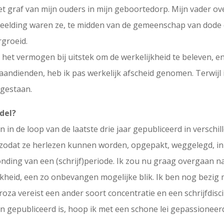
het graf van mijn ouders in mijn geboortedorp. Mijn vader o
beelding waren ze, te midden van de gemeenschap van dode 
rgroeid.
het vermogen bij uitstek om de werkelijkheid te beleven, en da
aandienden, heb ik pas werkelijk afscheid genomen. Terwijl 
 gestaan.
del?
 in de loop van de laatste drie jaar gepubliceerd in verschi
en zodat ze herlezen kunnen worden, opgepakt, weggelegd, 
nding van een (schrijf)periode. Ik zou nu graag overgaan na
heid, een zo onbevangen mogelijke blik. Ik ben nog bezig m
za vereist een ander soort concentratie en een schrijfdiscipl
man gepubliceerd is, hoop ik met een schone lei gepassioneer