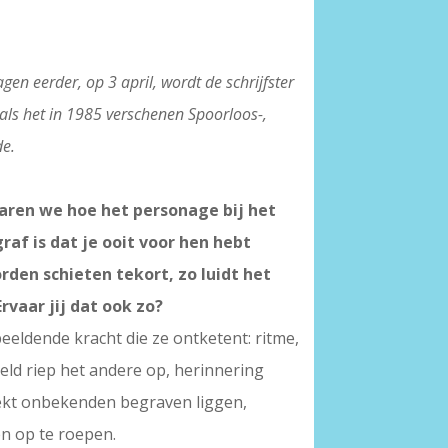
en eerder, op 3 april, wordt de schrijfster
als het in 1985 verschenen Spoorloos-,
de.
rvaren we hoe het personage bij het
raf is dat je ooit voor hen hebt
den schieten tekort, zo luidt het
rvaar jij dat ook zo?
eeldende kracht die ze ontketent: ritme,
eeld riep het andere op, herinnering
trekt onbekenden begraven liggen,
en op te roepen.