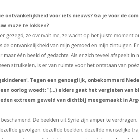
ie ontvankelijkheid voor iets nieuws? Ga je voor de com
jouw muze te lokken?
eter gezegd, ze overvalt me, ze wacht op het juiste moment o
s de ontvankelijkheid van mijn gemoed en mijn zintuigen. Er
r maar één beeld of gedachte. Als er zich teveel afspeelt in
een struikelen, is er van ruimte voor het ontstaan van poëz
dagskinderen’. Tegen een genoeglijk, onbekommerd Neder
en oorlog woedt: “(…) elders gaat het vergieten van bloe
verleden extreem geweld van dichtbij meegemaakt in Arg
 beschamend. De beelden uit Syrië zijn amper te verdragen. 
ezelfde gevolgen, dezelfde beelden, dezelfde menselijke tr