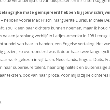
– die de veranderlijkheid van uitspraken en inzichten sugger
n belangrijke mate geïnspireerd hebben bij jouw schrijv
– hebben vooral Max Frisch, Marguerite Duras, Michèle Des
t, zou ik een paar dichters kunnen noemen, maar ik houd h
 na een jarenlang verblijf in Latijns-Amerika in 1981 terug 
tbundel van haar in handen, een Engelse vertaling. Het was
nig gezien, zo overdonderd was ik door haar twee lange cycl
aar werk gelezen in vijf talen: Nederlands, Engels, Duits, Fr
an haar superieure talent, haar originaliteit en buitenissi
r teksten, ook van haar proza. Voor mij is zij dé dichteres b
.
t.