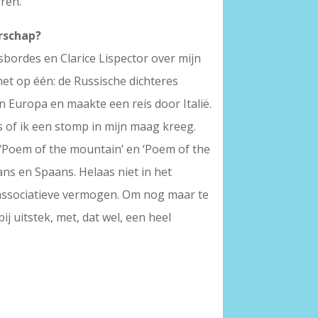
eren.
erschap?
bordes en Clarice Lispector over mijn
et op één: de Russische dichteres
in Europa en maakte een reis door Italië.
 of ik een stomp in mijn maag kreeg.
i ‘Poem of the mountain’ en ‘Poem of the
ans en Spaans. Helaas niet in het
ge associatieve vermogen. Om nog maar te
ij uitstek, met, dat wel, een heel