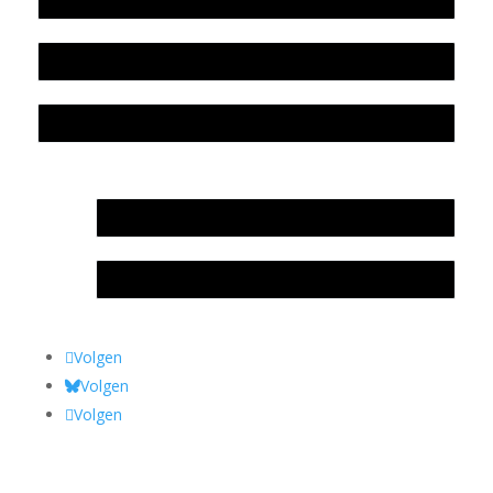
Colofon
Privacyverklaring Stichting Literatuursite Meander
In memoriam Rob de Vos
Rob de Vos – prijs
Volgen
Volgen
Volgen