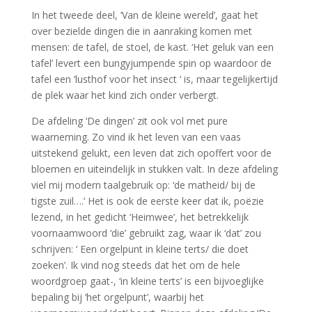
In het tweede deel, ‘Van de kleine wereld’, gaat het
over bezielde dingen die in aanraking komen met
mensen: de tafel, de stoel, de kast. ‘Het geluk van een
tafel’ levert een bungyjumpende spin op waardoor de
tafel een ‘lusthof voor het insect ‘ is, maar tegelijkertijd
de plek waar het kind zich onder verbergt.
De afdeling ‘De dingen’ zit ook vol met pure
waarneming. Zo vind ik het leven van een vaas
uitstekend gelukt, een leven dat zich opoffert voor de
bloemen en uiteindelijk in stukken valt. In deze afdeling
viel mij modern taalgebruik op: ‘de matheid/ bij de
tigste zuil….’ Het is ook de eerste keer dat ik, poëzie
lezend, in het gedicht ‘Heimwee’, het betrekkelijk
voornaamwoord ‘die’ gebruikt zag, waar ik ‘dat’ zou
schrijven: ‘ Een orgelpunt in kleine terts/ die doet
zoeken’. Ik vind nog steeds dat het om de hele
woordgroep gaat-, ‘in kleine terts’ is een bijvoeglijke
bepaling bij ‘het orgelpunt’, waarbij het