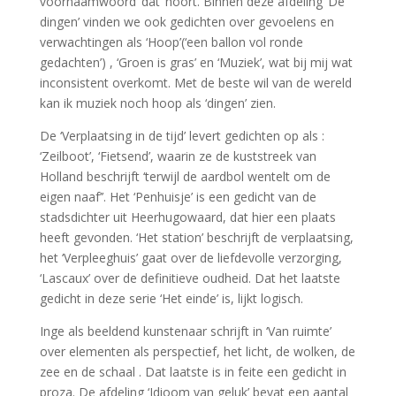
voornaamwoord ‘dat’ hoort. Binnen deze afdeling ‘De
dingen’ vinden we ook gedichten over gevoelens en
verwachtingen als ‘Hoop’(‘een ballon vol ronde
gedachten’) , ‘Groen is gras’ en ‘Muziek’, wat bij mij wat
inconsistent overkomt. Met de beste wil van de wereld
kan ik muziek noch hoop als ‘dingen’ zien.
De ‘Verplaatsing in de tijd’ levert gedichten op als :
‘Zeilboot’, ‘Fietsend’, waarin ze de kuststreek van
Holland beschrijft ‘terwijl de aardbol wentelt om de
eigen naaf’’. Het ‘Penhuisje’ is een gedicht van de
stadsdichter uit Heerhugowaard, dat hier een plaats
heeft gevonden. ‘Het station’ beschrijft de verplaatsing,
het ‘Verpleeghuis’ gaat over de liefdevolle verzorging,
‘Lascaux’ over de definitieve oudheid. Dat het laatste
gedicht in deze serie ‘Het einde’ is, lijkt logisch.
Inge als beeldend kunstenaar schrijft in ‘Van ruimte’
over elementen als perspectief, het licht, de wolken, de
zee en de schaal . Dat laatste is in feite een gedicht in
proza. De afdeling ‘Idioom van geluk’ bevat een aantal