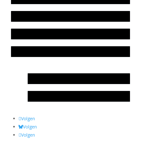
Beleidsplan
Colofon
Privacyverklaring Stichting Literatuursite Meander
In memoriam Rob de Vos
Rob de Vos – prijs
Volgen
Volgen
Volgen