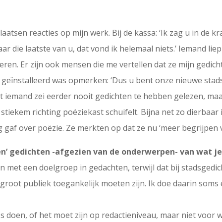
atsen reacties op mijn werk. Bij de kassa: ‘Ik zag u in de k
aar die laatste van u, dat vond ik helemaal niets.’ Iemand li
ren. Er zijn ook mensen die me vertellen dat ze mijn gedich
er geïnstalleerd was opmerken: ‘Dus u bent onze nieuwe stads
dat iemand zei eerder nooit gedichten te hebben gelezen, ma
stiekem richting poëziekast schuifelt. Bijna net zo dierbaar
ng gaf over poëzie. Ze merkten op dat ze nu ‘meer begrijpen 
gen’ gedichten -afgezien van de onderwerpen- van wat je 
en met een doelgroep in gedachten, terwijl dat bij stadsgedi
root publiek toegankelijk moeten zijn. Ik doe daarin soms ee
ies doen, of het moet zijn op redactieniveau, maar niet voo