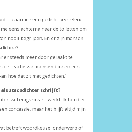
rant’ – daarmee een gedicht bedoelend.
ep me eens achterna naar de toiletten om
ten nooit begrijpen. En er zijn mensen
dichter?’
ar er steeds meer door geraakt te
 is de reactie van mensen binnen een
van hoe dat zit met gedichten.’
als stadsdichter schrijft?
chten wel enigszins zo werkt. Ik houd er
n concessie, maar het blijft altijd mijn
r wat betreft woordkeuze, onderwerp of