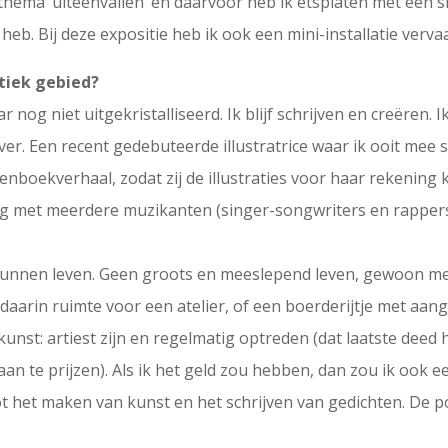
thema ‘uiteenvallen’ en daarvoor heb ik etsplaten met een s
heb. Bij deze expositie heb ik ook een mini-installatie verva
tiek gebied?
 nog niet uitgekristalliseerd. Ik blijf schrijven en creëren
ver. Een recent gedebuteerde illustratrice waar ik ooit me
tenboekverhaal, zodat zij de illustraties voor haar rekening
g met meerdere muzikanten (singer-songwriters en rappers)
r kunnen leven. Geen groots en meeslepend leven, gewoon 
 daarin ruimte voor een atelier, of een boerderijtje met aan
st: artiest zijn en regelmatig optreden (dat laatste deed hij
aan te prijzen). Als ik het geld zou hebben, dan zou ik ook 
tot het maken van kunst en het schrijven van gedichten. De 