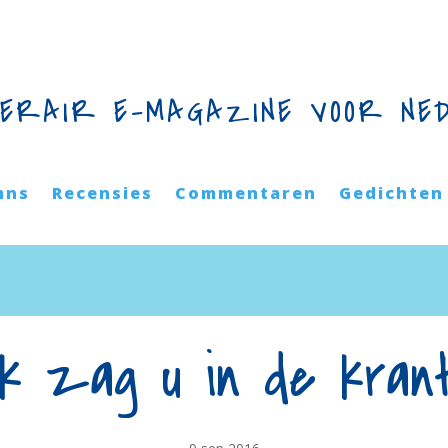
TERAIR E-MAGAZINE VOOR NE
mns
Recensies
Commentaren
Gedichten
‘Ik zag u in de krant