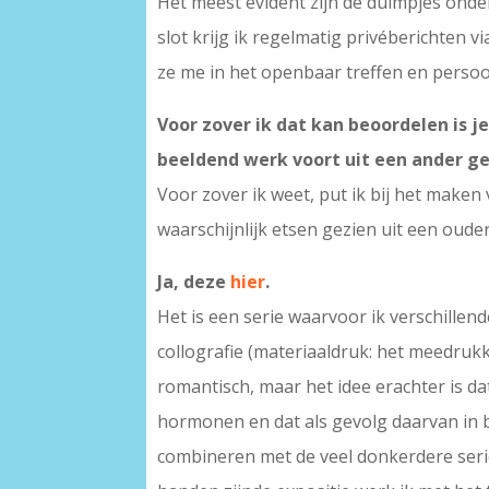
Het meest evident zijn de duimpjes onde
slot krijg ik regelmatig privéberichten
ze me in het openbaar treffen en persoo
Voor zover ik dat kan beoordelen is j
beeldend werk voort uit een ander ge
Voor zover ik weet, put ik bij het maken
waarschijnlijk etsen gezien uit een oude
Ja, deze
hier
.
Het is een serie waarvoor ik verschillen
collografie (materiaaldruk: het meedrukk
romantisch, maar het idee erachter is d
hormonen en dat als gevolg daarvan in bi
combineren met de veel donkerdere serie