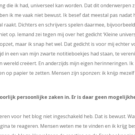
g die ik had, universeel kan worden. Dat dit onderwerpen zij
en ik me vaak niet bewust. Ik besef dat meestal pas nadat h
l raakt. Dichters en schrijvers spelen daarmee, bijvoorbeeld
k niet op. Iemand zei tegen mij over het gedicht ‘Kleine unive
opzet, maar ik snap het wel. Dat gedicht is voor mij echter v
ijd in een van mijn zwarte notitieboekjes had staan, te vere
wereld creëert. En anderzijds mijn eigen herinneringen. Ik k
 op papier te zetten. Mensen zijn sponzen: ik knijp mezelf
oorlijk persoonlijke zaken in. Er is daar geen mogelijkh
eren voor het blog niet ingeschakeld heb. Dat is bewust. Wat
ina te reageren. Mensen weten me te vinden en ik krijg best