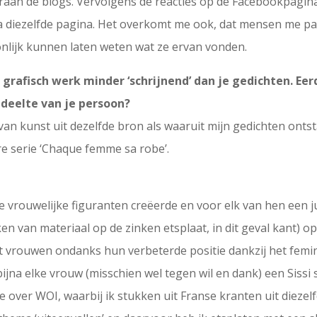
raan de blogs. Vervolgens de reacties op de Facebookpagina,
 via diezelfde pagina. Het overkomt me ook, dat mensen me 
nlijk kunnen laten weten wat ze ervan vonden.
e grafisch werk minder ‘schrijnend’ dan je gedichten. Ee
deelte van je persoon?
 van kunst uit dezelfde bron als waaruit mijn gedichten ontst
re serie ‘Chaque femme sa robe’.
de vrouwelijke figuranten creëerde en voor elk van hen een 
en van materiaal op de zinken etsplaat, in dit geval kant) op
at vrouwen ondanks hun verbeterde positie dankzij het femin
jna elke vrouw (misschien wel tegen wil en dank) een Sissi sc
 over WOI, waarbij ik stukken uit Franse kranten uit diezel