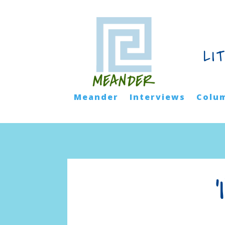
LI
Meander
Interviews
Colu