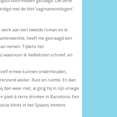
lijptol doormidden gezaagd. Die serie
ardigd met de titel ‘vaginamonologen’.
. Ik werk aan een tweede roman en ik
e samenwerkte, heeft me gevraagd een
 kan nemen. Tijdens het
 waarvoor ik liedteksten schreef, en
mezelf ermee kunnen onderhouden,
grenzend atelier. Rust en ruimte. En dan
 dan weer niet, al ging hij in zijn vroege
een pied-à-terre dromen in Barcelona. Een
poëzie klinkt in het Spaans immens