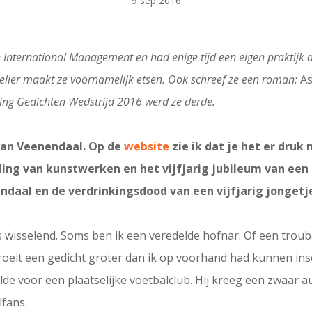
9 sep 2016
 International Management en had enige tijd een eigen praktijk
atelier maakt ze voornamelijk etsen. Ook schreef ze een roman:
As
ring Gedichten Wedstrijd 2016 werd ze derde.
 van Veenendaal. Op de
website
zie ik dat je het er druk
ling van kunstwerken en het vijfjarig jubileum van een 
daal en de verdrinkingsdood van een vijfjarig jongetje.
 is wisselend. Soms ben ik een veredelde hofnar. Of een troub
eit een gedicht groter dan ik op voorhand had kunnen inscha
lde voor een plaatselijke voetbalclub. Hij kreeg een zwaar 
fans.