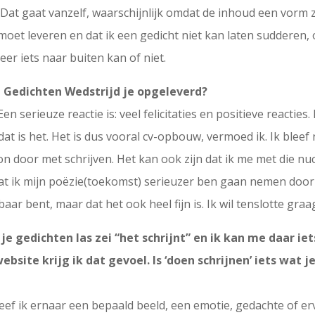
r. Dat gaat vanzelf, waarschijnlijk omdat de inhoud een vorm
’ moet leveren en dat ik een gedicht niet kan laten sudderen
er iets naar buiten kan of niet.
ng Gedichten Wedstrijd je opgeleverd?
 Een serieuze reactie is: veel felicitaties en positieve reactie
at is het. Het is dus vooral cv-opbouw, vermoed ik. Ik bleef 
on door met schrijven. Het kan ook zijn dat ik me met die nu
at ik mijn poëzie(toekomst) serieuzer ben gaan nemen door 
ar bent, maar dat het ook heel fijn is. Ik wil tenslotte gra
gedichten las zei “het schrijnt” en ik kan me daar iets b
site krijg ik dat gevoel. Is ‘doen schrijnen’ iets wat 
reef ik ernaar een bepaald beeld, een emotie, gedachte of er