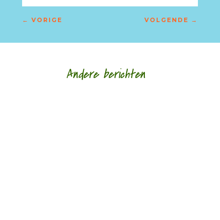
←
VORIGE
VOLGENDE
→
Andere berichten
Marjon Zomer (1972) is op de derde plaats
geëindigd bij de Meander Dichtersprijs 2017. Tien
van de 73 juryleden in de eindronde vonden...
In de eindronde van de Meander Dichtersprijs
2017 waren er 73 juryleden. Elk koos uit de