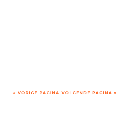
twaalf finalisten degene die zij als beste...
Rond 20 mei weten we wie de Meander
Dichtersprijs 2017 heeft gewonnen.Na edities in
2008, 2009 en 2010 met als winnaars Vicky
Francken,...
« VORIGE PAGINA
VOLGENDE PAGINA »