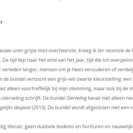
er
uwe uren grijze mist overheerste, kreeg ik ter recensie de 
De tijd liep naar het eind van het jaar, tijd die tot overpein
et verleden langer, mensen om je heen verouderen of verdwi
n de bundel vertoont een grijs-wit-zwarte kleurstelling: een 
et alleen voortreffelijk bij mijn stemming, maar ook bij de 
 sterveling schrijft. De bundel
Sterveling
bevat niet alleen ni
gelijks despoot
(2013). De bundel wordt afgesloten met een 
dig literair, geen dubbele bodems en fiorituren en nauwelij