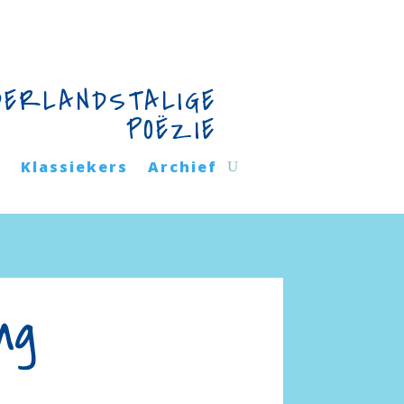
DERLANDSTALIGE
POËZIE
n
Klassiekers
Archief
ng