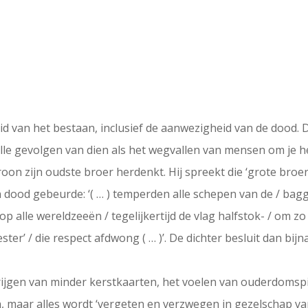
d van het bestaan, inclusief de aanwezigheid van de dood.
 alle gevolgen van dien als het wegvallen van mensen om je 
roon zijn oudste broer herdenkt. Hij spreekt die ‘grote broe
 dood gebeurde: ‘( … ) temperden alle schepen van de / bag
p alle wereldzeeën / tegelijkertijd de vlag halfstok- / om zo 
r’ / die respect afdwong ( … )’. De dichter besluit dan bijn
rijgen van minder kerstkaarten, het voelen van ouderdomspi
ben, maar alles wordt ‘vergeten en verzwegen in gezelschap 