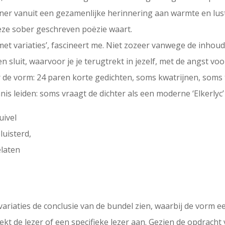
artner vanuit een gezamenlijke herinnering aan warmte en lus
eze sober geschreven poëzie waart.
met variaties’, fascineert me. Niet zozeer vanwege de inhoud:
n sluit, waarvoor je je terugtrekt in jezelf, met de angst vo
 de vorm: 24 paren korte gedichten, soms kwatrijnen, soms t
nis leiden: soms vraagt de dichter als een moderne ‘Elkerlyc’
uivel
luisterd,
elaten
ariaties de conclusie van de bundel zien, waarbij de vorm e
eekt de lezer of een specifieke lezer aan. Gezien de opdracht