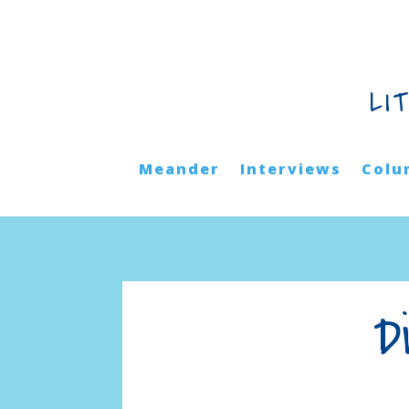
LI
Meander
Interviews
Colu
D