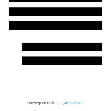
Colofon
Privacyverklaring Stichting Literatuursite Meander
In memoriam Rob de Vos
Rob de Vos – prijs
Ontwerp en realisatie:
Jan Runhardt