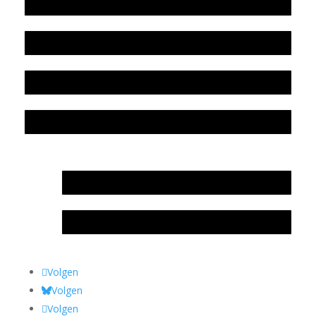
Werkwijze en medewerkers
Beleidsplan
Colofon
Privacyverklaring Stichting Literatuursite Meander
In memoriam Rob de Vos
Rob de Vos – prijs
Volgen
Volgen
Volgen