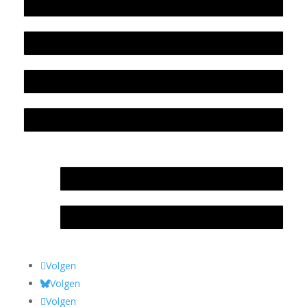
Werkwijze en medewerkers
Beleidsplan
Colofon
Privacyverklaring Stichting Literatuursite Meander
In memoriam Rob de Vos
Rob de Vos – prijs
Volgen
Volgen
Volgen