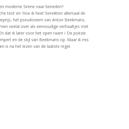
 een moderne Sirene naar beneden?
he test’ en ‘Hoe ik heet’ bereikten allemaal de
oëzieprijs, het pseudoniem van Anton Beekmans,
komen veelal over als eenvoudige verhaaltjes met
‘En dat ik later voor het open raam / De poëzie
Campert en de stijl van Beekmans op. Maar ik mis
n is na het lezen van de laatste regel.