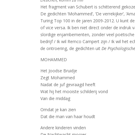
Het fragment van Schubert is schitterend gekoz
De gedichten ‘Mohammed’, ‘De verrekijker’, ‘Amado
Turing Top 100 in de jaren 2009-2012. U kunt d
of vice versa. Ik ben niet direct onder de indru
slordige enjambementen, zonder veel poëtische kwa
bedrijf / Ik wil Remco Campert zijn / Ik wil het
de ontroering, de gedichten uit
De Psychologische
MOHAMMED
Het Joodse Bruidje
Zegt Mohammed
Nadat de juf gevraagd heeft
Wat hij het mooiste schilderij vond
Van die middag
Omdat je kan zien
Dat die man van haar houdt
Andere kinderen vinden
De Nachtwacht mooier