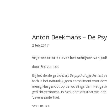
Anton Beekmans – De Psyc
2 feb 2017
Vrije associaties over het schrijven van po
door Eric van Loo
Bij het derde gedicht uit
De psychologische test
v
toch is het natuurlijk geen compliment voor dez
menig klasgenoot op de wc slingerden. Het gedic
gedicht vermomd. In ‘Schubert’ ontstaat wel een
‘Levenseinde’ had.
SCHUBERT