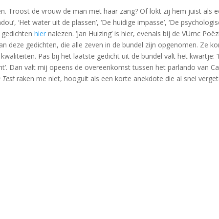
en. Troost de vrouw de man met haar zang? Of lokt zij hem juist als
u’, ‘Het water uit de plassen’, ‘De huidige impasse’, ‘De psychologisc
e gedichten
hier
nalezen. ‘Jan Huizing’ is hier, evenals bij de VUmc P
k van deze gedichten, die alle zeven in de bundel zijn opgenomen. Ze 
liteiten. Pas bij het laatste gedicht uit de bundel valt het kwartje: 
 echt’. Dan valt mij opeens de overeenkomst tussen het parlando van 
 Test
raken me niet, hooguit als een korte anekdote die al snel vergete