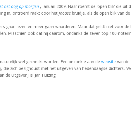
et het oog op morgen
, januari 2009. Nasr roemt de ‘open blik’ die uit 
g in, ontroerd raakt door het
Joodse
bruidje, als de open blik van de
nders gaan lezen en meer gaan waarderen. Maar dat geldt niet voor d
alen. Misschien ook dat hij daarom, ondanks de zeven top-100-noteringe
et natuurlijk wel gecheckt worden. Een bezoekje aan de
website
van de u
j, die zich bezighoudt met het uitgeven van hedendaagse dichters’. We
 de uitgeverij is: Jan Huizing.