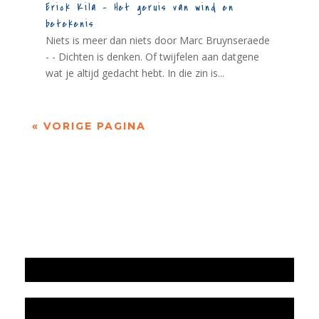
Erick Kila – Het geruis van wind en
betekenis
Niets is meer dan niets door Marc Bruynseraede
- - Dichten is denken. Of twijfelen aan datgene
wat je altijd gedacht hebt. In die zin is...
« VORIGE PAGINA
Jaarrekening 2025 en begroting 2026
Jaarverslag 2025