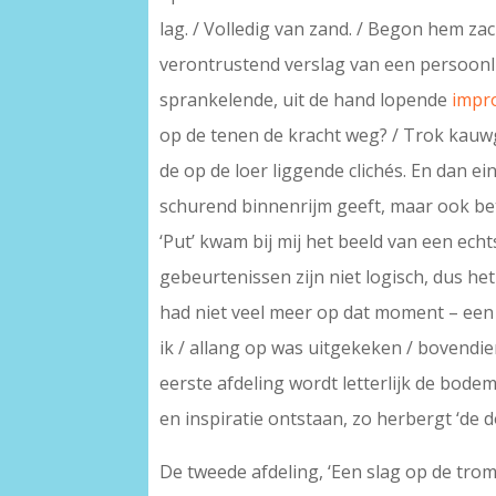
lag. / Volledig van zand. / Begon hem zach
verontrustend verslag van een persoonlij
sprankelende, uit de hand lopende
impr
op de tenen de kracht weg? / Trok kauw
de op de loer liggende clichés. En dan ei
schurend binnenrijm geeft, maar ook bete
‘Put’ kwam bij mij het beeld van een ech
gebeurtenissen zijn niet logisch, dus het
had niet veel meer op dat moment – een 
ik / allang op was uitgekeken / bovendien
eerste afdeling wordt letterlijk de bode
en inspiratie ontstaan, zo herbergt ‘de
De tweede afdeling, ‘Een slag op de tro