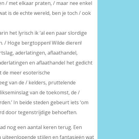
en / met elkaar praten, / maar nee enkel
wat is de echte wereld, ben je toch / ook
n het lyrisch ik ‘al een paar slordige
n. / Hoge bergtoppen! Wilde dieren!
rtslag, aderlatingen, aflaathandel,
erlatingen en aflaathandel het gedicht
at de meer esoterische
eg van de / kelders, pruttelende
likseminslag van de toekomst, de /
den.’ In beide steden gebeurt iets ‘om
rd door tegenstrijdige behoeften.
stad nog een aantal keren terug. Een
 uiteenlopende stijlen en fantasieën wat