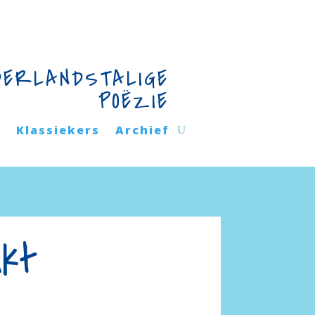
DERLANDSTALIGE
POËZIE
n
Klassiekers
Archief
nkt