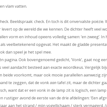
en vlam vatten.
 check. Beeldspraak: check. En toch is dit onvervalste poëz
r levert op de wereld die we kennen. De dichter heeft veel 
vallen vorm en inhoud opeens volledig samen: ‘en zweeg’. In
k’ als veelbetekenend opgevat. Het maakt de gladde presenta
ook dan speel je het spel mee.
én pagina. Ook bovengenoemd gedicht, ‘Vonk’, gaat nog een 
s veel aandacht besteed aan exacte woordkeus. Vergelijk b
in beide voorkomt, maar ook mooie parallellen aanwezig zij
 hand te zeggen, dat de vonk
aan
tafel zit, maar de dichter ga
isch, want dat er een vonk in de lamp zit is logisch, een lamp
en rustiger avond de eerste van de drie afdelingen: ‘Een afg
jaar aan het strand / mijn vogellichaam / sterk vermagerd. //