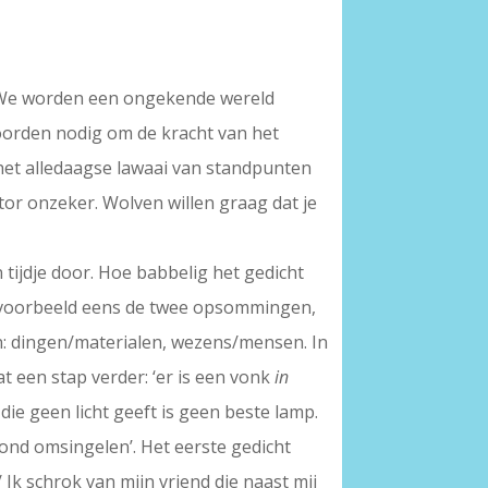
ie. We worden een ongekende wereld
woorden nodig om de kracht van het
 het alledaagse lawaai van standpunten
tor onzeker. Wolven willen graag dat je
tijdje door. Hoe babbelig het gedicht
ijvoorbeeld eens de twee opsommingen,
n: dingen/materialen, wezens/mensen. In
at een stap verder: ‘er is een vonk
in
 die geen licht geeft is geen beste lamp.
rond omsingelen’. Het eerste gedicht
 Ik schrok van mijn vriend die naast mij