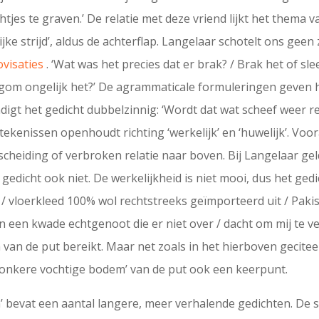
tjes te graven.’ De relatie met deze vriend lijkt het thema va
ke strijd’, aldus de achterflap. Langelaar schotelt ons gee
ovisaties
. ‘Wat was het precies dat er brak? / Brak het of sle
gom ongelijk het?’ De agrammaticale formuleringen geven h
ndigt het gedicht dubbelzinnig: ‘Wordt dat wat scheef weer r
kenissen openhoudt richting ‘werkelijk’ en ‘huwelijk’. Voora
tscheiding of verbroken relatie naar boven. Bij Langelaar ge
 gedicht ook niet. De werkelijkheid is niet mooi, dus het ged
/ vloerkleed 100% wol rechtstreeks geïmporteerd uit / Pakis
 een kwade echtgenoot die er niet over / dacht om mij te verg
m van de put bereikt. Maar net zoals in het hierboven gecite
 donkere vochtige bodem’ van de put ook een keerpunt.
m’ bevat een aantal langere, meer verhalende gedichten. De 