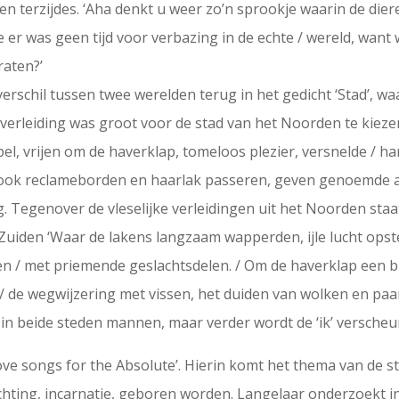
n terzijdes. ‘Aha denkt u weer zo’n sprookje waarin de dier
Nee er was geen tijd voor verbazing in de echte / wereld, want 
raten?’
schil tussen twee werelden terug in het gedicht ‘Stad’, waari
 verleiding was groot voor de stad van het Noorden te kieze
pel, vrijen om de haverklap, tomeloos plezier, versnelde / ha
 ook reclameborden en haarlak passeren, geven genoemde ad
g. Tegenover de vleselijke verleidingen uit het Noorden sta
Zuiden ‘Waar de lakens langzaam wapperden, ijle lucht opste
en / met priemende geslachtsdelen. / Om de haverklap een b
/ de wegwijzering met vissen, het duiden van wolken en paar
 in beide steden mannen, maar verder wordt de ‘ik’ verscheu
Love songs for the Absolute’. Hierin komt het thema van de 
chting, incarnatie, geboren worden. Langelaar onderzoekt in