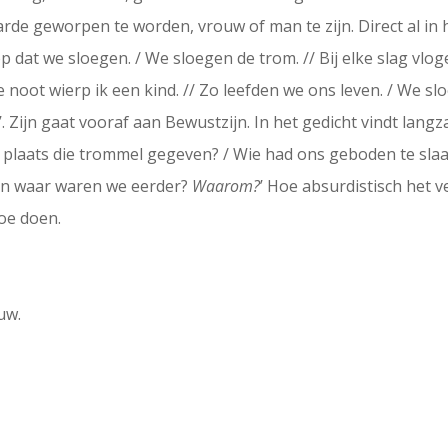
rde geworpen te worden, vrouw of man te zijn. Direct al in h
op dat we sloegen. / We sloegen de trom. // Bij elke slag vlog
e noot wierp ik een kind. // Zo leefden we ons leven. / We sl
n’. Zijn gaat vooraf aan Bewustzijn. In het gedicht vindt la
e plaats die trommel gegeven? / Wie had ons geboden te sla
En waar waren we eerder?
Waarom?
’ Hoe absurdistisch het v
oe doen.
uw.