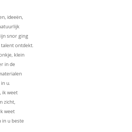
en, ideeën,
atuurlijk
ijn snor ging
 talent ontdekt.
onkje, klein
r in de
materialen
in u.
, ik weet
n zicht,
ik weet
n in u beste