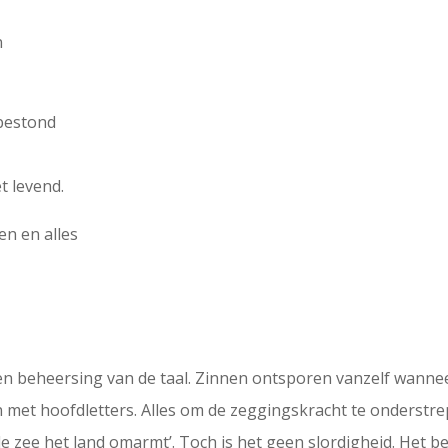
n
 bestond
t levend.
en en alles
 en beheersing van de taal. Zinnen ontsporen vanzelf wannee
met hoofdletters. Alles om de zeggingskracht te onderstrepe
de zee het land omarmt’. Toch is het geen slordigheid. Het 