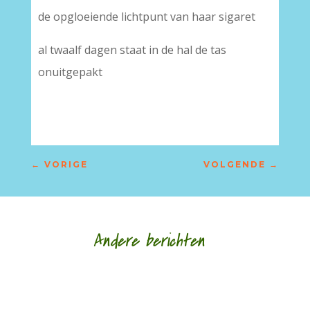
de opgloeiende lichtpunt van haar sigaret
al twaalf dagen staat in de hal de tas
onuitgepakt
←
VORIGE
VOLGENDE
→
Andere berichten
Nele Bruynooghe speelt een zacht brutaal spel