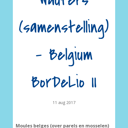
Wauters
(samenstelling)
– Belgium
BorDeLio II
11 aug 2017
Moules belges (over parels en mosselen)