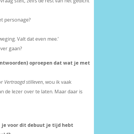
aag stelt, zelfs de rest van het gedicht
het personage?
weging. Valt dat even mee.’
over gaan?
e antwoorden) oproepen dat wat je met
ór
Vertraagd stilleven
, wou ik vaak
 de lezer over te laten. Maar daar is
 je voor dit debuut je tijd hebt