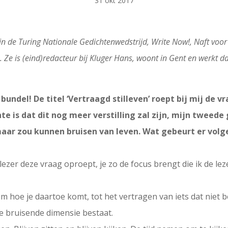
31 okt 2017
in de Turing Nationale Gedichtenwedstrijd, Write Now!, Naft voo
en. Ze is (eind)redacteur bij Kluger Hans, woont in Gent en werkt 
bundel! De titel ‘Vertraagd stilleven’ roept bij mij de v
hte is dat dit nog meer verstilling zal zijn, mijn tweed
ar zou kunnen bruisen van leven. Wat gebeurt er volge
ls lezer deze vraag oproept, je zo de focus brengt die ik de 
om hoe je daartoe komt, tot het vertragen van iets dat niet 
e bruisende dimensie bestaat.