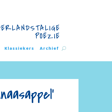
DERLANDSTALIGE
POËZIE
Klassiekers
Archief
naasappel’