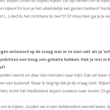
ken. Blijven zitten en blijven kijken. De tijd nemen om te kij
en kijken! En kun je het uiteindelijk wel gezien hebben? Verlie
het (…) slechts het zichtbare te zien”)? Of misschien ga je je
igen antwoord op de vraag wat er te zien valt als je ‘ec
gedichten een hoog zen-gehalte hebben. Heb je iets in
af?
e handen neemt en daar tien minuten naar kijkt. Dat zal mee
n van buitenaf. Maar ik begrijp dat je de vraag stelt. ‘Kijken
 nemen, komt het meditatieve aspect sowieso naar boven. Ong
om te kijken, zouden we in een liefdevollere wereld leven, d