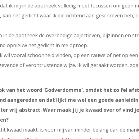
t ik mij in de apotheek volledig moet focussen om geen mg 
zuur, kan het gedicht waar ik die ochtend aan geschreven he
en in de apotheek de overbodige adjectieven, bijzinnen en st
tsend opnieuw het gedicht in me oproep.
en. Ik wil vooral schoonheid vinden, op een rauwe of net op e
evende of verontrustende wijze. Ik wil geraakt worden, zoal
chok van het woord ‘Godverdomme’, omdat het zo fel af
end aangereden en dat lijkt me wel een goede aanleidin
chter vrij abstract. Waar maak jij je kwaad over of vind
een?
cht kwaad maakt, is voor mij van minder belang dan de manie