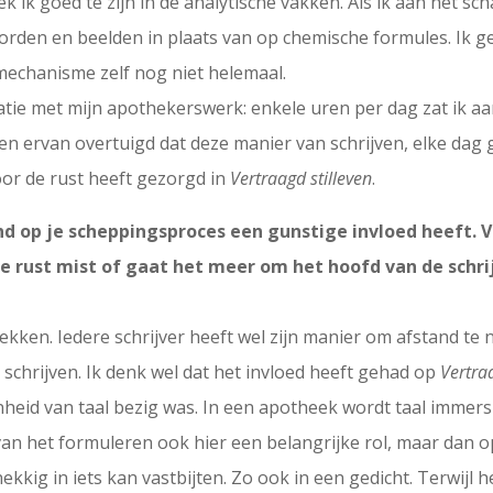
k ik goed te zijn in de analytische vakken. Als ik aan het sch
rden en beelden in plaats van op chemische formules. Ik geloo
 mechanisme zelf nog niet helemaal.
tie met mijn apothekerswerk: enkele uren per dag zat ik aan 
en ervan overtuigd dat deze manier van schrijven, elke da
or de rust heeft gezorgd in
Vertraagd stilleven
.
d op je scheppingsproces een gunstige invloed heeft. Vi
 rust mist of gaat het meer om het hoofd van de schrijve
 trekken. Iedere schrijver heeft wel zijn manier om afstand t
 schrijven. Ik denk wel dat het invloed heeft gehad op
Vertra
heid van taal bezig was. In een apotheek wordt taal immers 
van het formuleren ook hier een belangrijke rol, maar dan o
kkig in iets kan vastbijten. Zo ook in een gedicht. Terwijl h