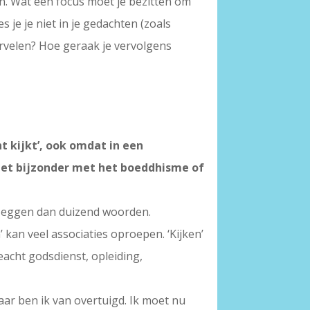
ken. Wat een focus moet je bezitten om
s je je niet in je gedachten (zoals
 vervelen? Hoe geraak je vervolgens
ht kijkt’, ook omdat in een
 het bijzonder met het boeddhisme of
r zeggen dan duizend woorden.
’ kan veel associaties oproepen. ‘Kijken’
eacht godsdienst, opleiding,
aar ben ik van overtuigd. Ik moet nu