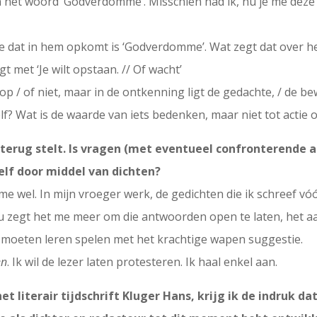
 het woord ‘Godverdomme’. Misschien had ik, nu je me deze vr
ge dat in hem opkomt is ‘Godverdomme’. Wat zegt dat over 
gt met ‘Je wilt opstaan. // Of wacht’
 op / of niet, maar in de ontkenning ligt de gedachte, / de be
lf? Wat is de waarde van iets bedenken, maar niet tot actie 
en terug stelt. Is vragen (met eventueel confronterend
elf door middel van dichten?
e wel. In mijn vroeger werk, de gedichten die ik schreef vó
 zegt het me meer om die antwoorden open te laten, het aan
r moeten leren spelen met het krachtige wapen suggestie.
en
. Ik wil de lezer laten protesteren. Ik haal enkel aan.
t literair tijdschrift Kluger Hans, krijg ik de indruk dat