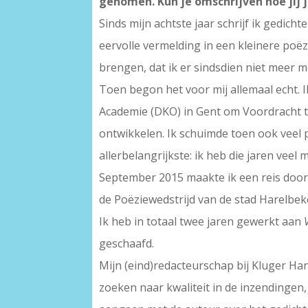
genomen. Kun je omschrijven hoe jij 
Sinds mijn achtste jaar schrijf ik gedic
eervolle vermelding in een kleinere poë
brengen, dat ik er sindsdien niet meer 
Toen begon het voor mij allemaal echt. I
Academie (DKO) in Gent om Voordracht te 
ontwikkelen. Ik schuimde toen ook veel p
allerbelangrijkste: ik heb die jaren veel
September 2015 maakte ik een reis door
de Poëziewedstrijd van de stad Harelbe
Ik heb in totaal twee jaren gewerkt aan
geschaafd.
Mijn (eind)redacteurschap bij Kluger Han
zoeken naar kwaliteit in de inzendingen