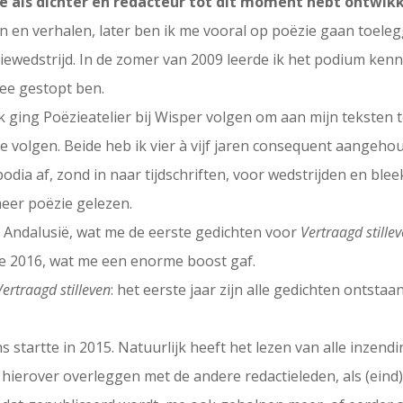
je als dichter en redacteur tot dit moment hebt ontwik
hten en verhalen, later ben ik me vooral op poëzie gaan toele
ziewedstrijd. In de zomer van 2009 leerde ik het podium ken
mee gestopt ben.
k ging Poëzieatelier bij Wisper volgen om aan mijn teksten 
volgen. Beide heb ik vier à vijf jaren consequent aangehoud
odia af, zond in naar tijdschriften, voor wedstrijden en blee
 meer poëzie gelezen.
 Andalusië, wat me de eerste gedichten voor
Vertraagd stille
ke 2016, wat me een enorme boost gaf.
Vertraagd stilleven
: het eerste jaar zijn alle gedichten ontsta
s startte in 2015. Natuurlijk heeft het lezen van alle inzend
, hierover overleggen met de andere redactieleden, als (ei