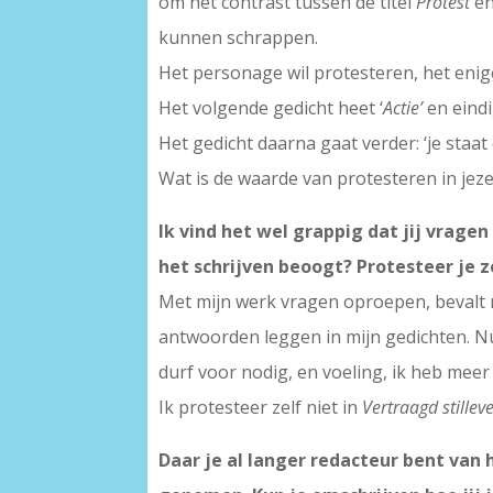
om het contrast tussen de titel
Protest
en
kunnen schrappen.
Het personage wil protesteren, het eni
Het volgende gedicht heet ‘
Actie’
en eindi
Het gedicht daarna gaat verder: ‘je staat
Wat is de waarde van protesteren in jeze
Ik vind het wel grappig dat jij vrag
het schrijven beoogt? Protesteer je z
Met mijn werk vragen oproepen, bevalt m
antwoorden leggen in mijn gedichten. Nu
durf voor nodig, en voeling, ik heb mee
Ik protesteer zelf niet in
Vertraagd stillev
Daar je al langer redacteur bent van he