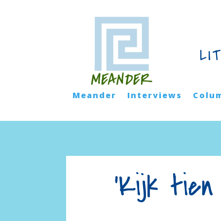
LI
Meander
Interviews
Colu
‘Kijk tie