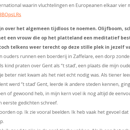
rnational waarin vluchtelingen en Europeanen elkaar vier mi
O3BOpsLRs
jn over het algemeen tijdloos te noemen. Olijfboom, sch
et een vrouw die op het platteland een meditatief best
ch telkens weer terecht op deze stille plek in jezelf va
n ouders runnen een boerderij in Zaffelare, een dorp zonder
s kind praten over Gent als “t stad’, een plaats die mijn ou
 beter niet kwam als het niet echt nodig was. Als tiener leerd
ent werd ‘’t stad’ Gent, leerde ik andere steden kennen, gi
en of gewoond heb, in mijn kern voel ik nog altijd de eenvo
n eerste gedichten schreef.
oorden op. Ik zie vooral beelden. Ik heb vaak het gevoel da
p.