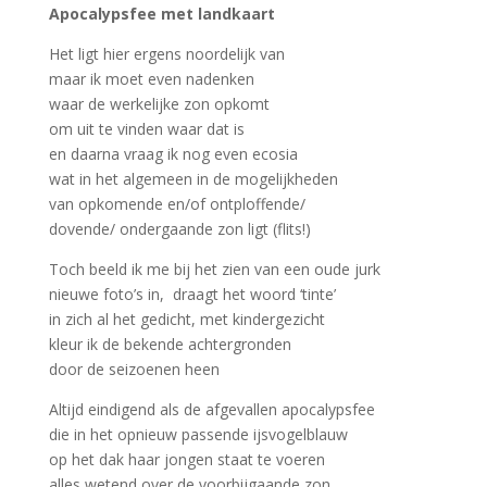
Apocalypsfee met landkaart
Het ligt hier ergens noordelijk van
maar ik moet even nadenken
waar de werkelijke zon opkomt
om uit te vinden waar dat is
en daarna vraag ik nog even ecosia
wat in het algemeen in de mogelijkheden
van opkomende en/of ontploffende/
dovende/ ondergaande zon ligt (flits!)
Toch beeld ik me bij het zien van een oude jurk
nieuwe foto’s in, draagt het woord ‘tinte’
in zich al het gedicht, met kindergezicht
kleur ik de bekende achtergronden
door de seizoenen heen
Altijd eindigend als de afgevallen apocalypsfee
die in het opnieuw passende ijsvogelblauw
op het dak haar jongen staat te voeren
alles wetend over de voorbijgaande zon