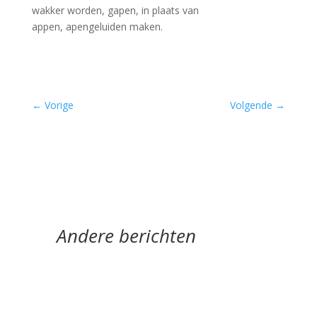
wakker worden, gapen, in plaats van
appen, apengeluiden maken.
←
Vorige
Volgende
→
Andere berichten
Silvester Klaasman (1989) schrijft poëzie over