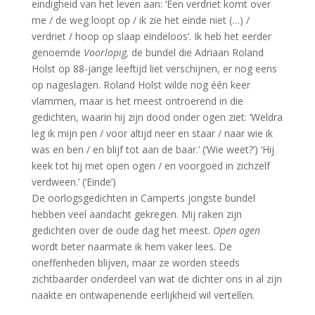
eindigheid van het leven aan: ‘Een verdriet komt over
me / de weg loopt op / ik zie het einde niet (…) /
verdriet / hoop op slaap eindeloos’. Ik heb het eerder
genoemde
Voorlopig,
de bundel die Adriaan Roland
Holst op 88-jarige leeftijd liet verschijnen, er nog eens
op nageslagen. Roland Holst wilde nog één keer
vlammen, maar is het meest ontroerend in die
gedichten, waarin hij zijn dood onder ogen ziet: ‘Weldra
leg ik mijn pen / voor altijd neer en staar / naar wie ik
was en ben / en blijf tot aan de baar.’ (‘Wie weet?’) ‘Hij
keek tot hij met open ogen / en voorgoed in zichzelf
verdween.’ (‘Einde’)
De oorlogsgedichten in Camperts jongste bundel
hebben veel aandacht gekregen. Mij raken zijn
gedichten over de oude dag het meest.
Open ogen
wordt beter naarmate ik hem vaker lees. De
oneffenheden blijven, maar ze worden steeds
zichtbaarder onderdeel van wat de dichter ons in al zijn
naakte en ontwapenende eerlijkheid wil vertellen.