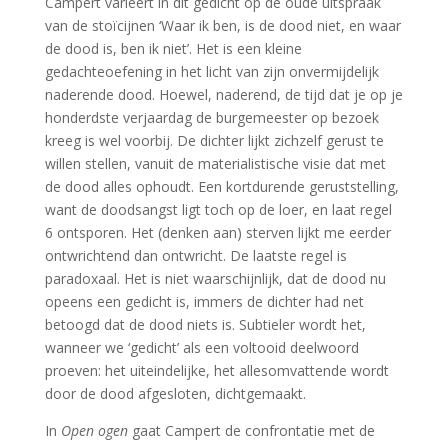
Campert varieert in dit gedicht op de oude uitspraak
van de stoïcijnen ‘Waar ik ben, is de dood niet, en waar
de dood is, ben ik niet’. Het is een kleine
gedachteoefening in het licht van zijn onvermijdelijk
naderende dood. Hoewel, naderend, de tijd dat je op je
honderdste verjaardag de burgemeester op bezoek
kreeg is wel voorbij. De dichter lijkt zichzelf gerust te
willen stellen, vanuit de materialistische visie dat met
de dood alles ophoudt. Een kortdurende geruststelling,
want de doodsangst ligt toch op de loer, en laat regel
6 ontsporen. Het (denken aan) sterven lijkt me eerder
ontwrichtend dan ontwricht. De laatste regel is
paradoxaal. Het is niet waarschijnlijk, dat de dood nu
opeens een gedicht is, immers de dichter had net
betoogd dat de dood niets is. Subtieler wordt het,
wanneer we ‘gedicht’ als een voltooid deelwoord
proeven: het uiteindelijke, het allesomvattende wordt
door de dood afgesloten, dichtgemaakt.
In
Open ogen
gaat Campert de confrontatie met de