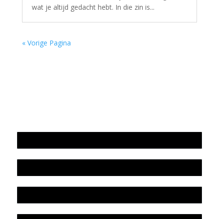
wat je altijd gedacht hebt. In die zin is...
« Vorige Pagina
Jaarrekening 2025 en begroting 2026
Jaarverslag 2025
Jaarrekening 2024 en begroting 2025