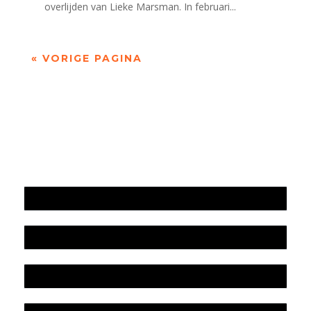
overlijden van Lieke Marsman. In februari...
« VORIGE PAGINA
Jaarrekening 2025 en begroting 2026
Jaarverslag 2025
Jaarrekening 2024 en begroting 2025