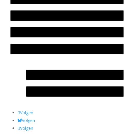
Beleidsplan
Colofon
Privacyverklaring Stichting Literatuursite Meander
In memoriam Rob de Vos
Rob de Vos – prijs
Volgen
Volgen
Volgen