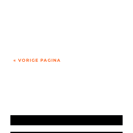
Niets is meer dan niets door Marc Bruynseraede
- - Dichten is denken. Of twijfelen aan datgene
wat je altijd gedacht hebt. In die zin is...
« VORIGE PAGINA
Jaarrekening 2025 en begroting 2026