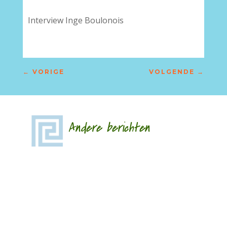
Interview Inge Boulonois
←
VORIGE
VOLGENDE
→
Andere berichten
‘Schrijven is mijn leeflijn zeg ik altijd maar.’ door
Alja Spaan Jacobus Bos (1943) debuteerde in
1969 met de verhalenbundel...