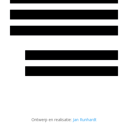
Colofon
Privacyverklaring Stichting Literatuursite Meander
In memoriam Rob de Vos
Rob de Vos – prijs
Ontwerp en realisatie:
Jan Runhardt