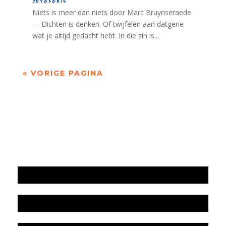
betekenis
Niets is meer dan niets door Marc Bruynseraede
- - Dichten is denken. Of twijfelen aan datgene
wat je altijd gedacht hebt. In die zin is...
« VORIGE PAGINA
Jaarrekening 2025 en begroting 2026
Jaarverslag 2025