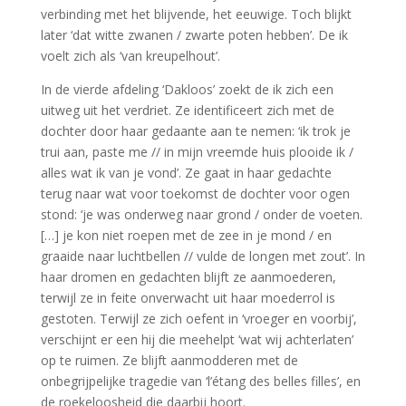
verbinding met het blijvende, het eeuwige. Toch blijkt
later ‘dat witte zwanen / zwarte poten hebben’. De ik
voelt zich als ‘van kreupelhout’.
In de vierde afdeling ‘Dakloos’ zoekt de ik zich een
uitweg uit het verdriet. Ze identificeert zich met de
dochter door haar gedaante aan te nemen: ‘ik trok je
trui aan, paste me // in mijn vreemde huis plooide ik /
alles wat ik van je vond’. Ze gaat in haar gedachte
terug naar wat voor toekomst de dochter voor ogen
stond: ‘je was onderweg naar grond / onder de voeten.
[…] je kon niet roepen met de zee in je mond / en
graaide naar luchtbellen // vulde de longen met zout’. In
haar dromen en gedachten blijft ze aanmoederen,
terwijl ze in feite onverwacht uit haar moederrol is
gestoten. Terwijl ze zich oefent in ‘vroeger en voorbij’,
verschijnt er een hij die meehelpt ‘wat wij achterlaten’
op te ruimen. Ze blijft aanmodderen met de
onbegrijpelijke tragedie van ‘l’étang des belles filles’, en
de roekeloosheid die daarbij hoort.