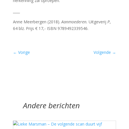
herkenning zal oproepen.
____
Anne Meerbergen (2018).
Aanmoederen.
Uitgeverij
P
,
64 blz. Prijs € 17,- ISBN 9789492339546.
←
Vorige
Volgende
→
Andere berichten