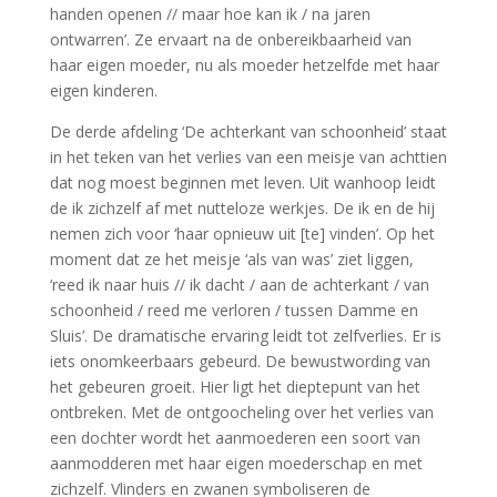
handen openen // maar hoe kan ik / na jaren
ontwarren’. Ze ervaart na de onbereikbaarheid van
haar eigen moeder, nu als moeder hetzelfde met haar
eigen kinderen.
De derde afdeling ‘De achterkant van schoonheid’ staat
in het teken van het verlies van een meisje van achttien
dat nog moest beginnen met leven. Uit wanhoop leidt
de ik zichzelf af met nutteloze werkjes. De ik en de hij
nemen zich voor ‘haar opnieuw uit [te] vinden’. Op het
moment dat ze het meisje ‘als van was’ ziet liggen,
‘reed ik naar huis // ik dacht / aan de achterkant / van
schoonheid / reed me verloren / tussen Damme en
Sluis’. De dramatische ervaring leidt tot zelfverlies. Er is
iets onomkeerbaars gebeurd. De bewustwording van
het gebeuren groeit. Hier ligt het dieptepunt van het
ontbreken. Met de ontgoocheling over het verlies van
een dochter wordt het aanmoederen een soort van
aanmodderen met haar eigen moederschap en met
zichzelf. Vlinders en zwanen symboliseren de