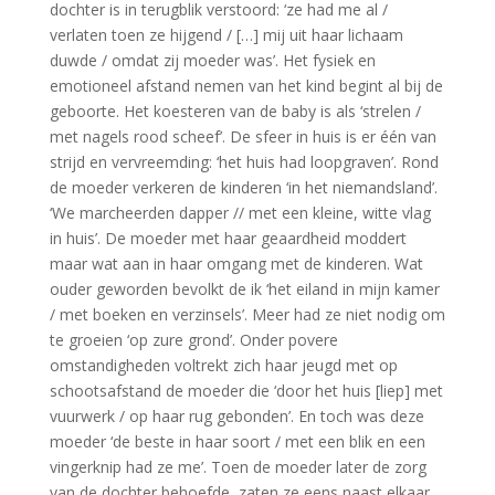
dochter is in terugblik verstoord: ‘ze had me al /
verlaten toen ze hijgend / […] mij uit haar lichaam
duwde / omdat zij moeder was’. Het fysiek en
emotioneel afstand nemen van het kind begint al bij de
geboorte. Het koesteren van de baby is als ‘strelen /
met nagels rood scheef’. De sfeer in huis is er één van
strijd en vervreemding: ‘het huis had loopgraven’. Rond
de moeder verkeren de kinderen ‘in het niemandsland’.
‘We marcheerden dapper // met een kleine, witte vlag
in huis’. De moeder met haar geaardheid moddert
maar wat aan in haar omgang met de kinderen. Wat
ouder geworden bevolkt de ik ‘het eiland in mijn kamer
/ met boeken en verzinsels’. Meer had ze niet nodig om
te groeien ‘op zure grond’. Onder povere
omstandigheden voltrekt zich haar jeugd met op
schootsafstand de moeder die ‘door het huis [liep] met
vuurwerk / op haar rug gebonden’. En toch was deze
moeder ‘de beste in haar soort / met een blik en een
vingerknip had ze me’. Toen de moeder later de zorg
van de dochter behoefde, zaten ze eens naast elkaar