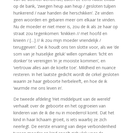
op de bank, ‘zwegen heup aan heup / gesloten tulpen
hunkerend / naar handen die herschikken’. Ze vinden
geen woorden en gebaren meer om elkaar te vinden.
Nu de moeder er niet meer is, zou de ik als ze haar op
straat zou tegenkomen: ‘knikken // met hoofd en
knieën / […] // ik zou mijn moeder vriendelijk /
teruggeven’. De ik houdt ons ten slotte voor, als we ‘de
som van je huiselijke geluk’ willen opmaken: ‘licht en
donker’ te verenigen ‘in je mooiste kommen’, en
‘vertrouw alles aan de koelte toe’. Mildheid en nuance
resteren. In het laatste gedicht wordt de cirkel gesloten
waarin ze haar geboorte herbeleeft, en hoe de ik
‘wurmde me ons leven in’.
De tweede afdeling ‘Het middelpunt van de wereld’
verhaalt over de geboorte en het opgroeien van
kinderen van de ik die nu in moederrol komt. Dat het
kind in haar lichaam groeit, is iets waarbij ze zich
neerlegt. De eerste ervaring van diepe verbondenheid