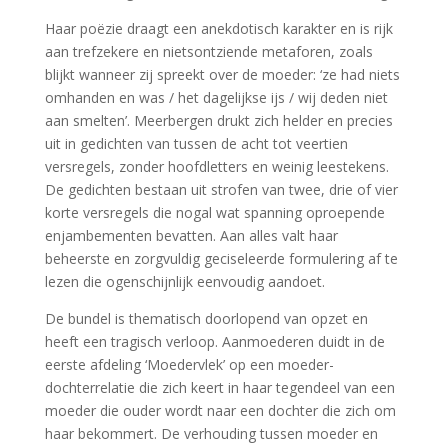
Haar poëzie draagt een anekdotisch karakter en is rijk
aan trefzekere en nietsontziende metaforen, zoals
blijkt wanneer zij spreekt over de moeder: ‘ze had niets
omhanden en was / het dagelijkse ijs / wij deden niet
aan smelten’. Meerbergen drukt zich helder en precies
uit in gedichten van tussen de acht tot veertien
versregels, zonder hoofdletters en weinig leestekens.
De gedichten bestaan uit strofen van twee, drie of vier
korte versregels die nogal wat spanning oproepende
enjambementen bevatten. Aan alles valt haar
beheerste en zorgvuldig geciseleerde formulering af te
lezen die ogenschijnlijk eenvoudig aandoet.
De bundel is thematisch doorlopend van opzet en
heeft een tragisch verloop. Aanmoederen duidt in de
eerste afdeling ‘Moedervlek’ op een moeder-
dochterrelatie die zich keert in haar tegendeel van een
moeder die ouder wordt naar een dochter die zich om
haar bekommert. De verhouding tussen moeder en