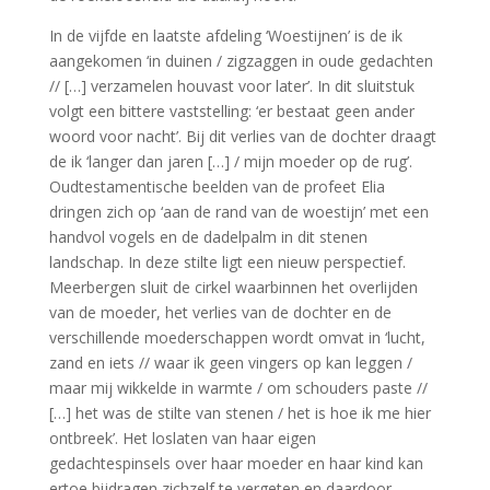
In de vijfde en laatste afdeling ‘Woestijnen’ is de ik
aangekomen ‘in duinen / zigzaggen in oude gedachten
// […] verzamelen houvast voor later’. In dit sluitstuk
volgt een bittere vaststelling: ‘er bestaat geen ander
woord voor nacht’. Bij dit verlies van de dochter draagt
de ik ‘langer dan jaren […] / mijn moeder op de rug’.
Oudtestamentische beelden van de profeet Elia
dringen zich op ‘aan de rand van de woestijn’ met een
handvol vogels en de dadelpalm in dit stenen
landschap. In deze stilte ligt een nieuw perspectief.
Meerbergen sluit de cirkel waarbinnen het overlijden
van de moeder, het verlies van de dochter en de
verschillende moederschappen wordt omvat in ‘lucht,
zand en iets // waar ik geen vingers op kan leggen /
maar mij wikkelde in warmte / om schouders paste //
[…] het was de stilte van stenen / het is hoe ik me hier
ontbreek’. Het loslaten van haar eigen
gedachtespinsels over haar moeder en haar kind kan
ertoe bijdragen zichzelf te vergeten en daardoor