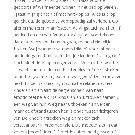
tussen moeder en kind speelt zich vlak voor de
geboorte af wanneer ze ‘wonen in het bed op wielen /
jij tast mijn grenzen af met hartklopjes’. Alles is erop
gericht dat de geboorte voorspoedig zal verlopen. Op
allerlei manieren manifesteert de angst zich aan het lijf,
het kind en de man. ‘Vuur’ en ‘as’ zijn de voortekenen
dat er iets mis zou kunnen gaan, maar uiteindelijk
‘braken [we] wanneer wimpers trilden’. Voordat de ik
het in de gaten had, ‘speelden [de kinderen] zich groot’.
Toch bleef de ik ‘op honger zitten’. Was dit het wat het
is, want ‘van moeder op dochter blijven / onze streken
onherbergzaam / in gebaren tevergeefs’. Deze moeder
heeft hinder van haar symbiotische relatie met haar
kinderen en ervaart de begrensdheid van haar
emotioneel bereik. De ‘kinderen en ik trokken samen /
een weg van hun wieg naar uithoeken / en verder’,
maar de afstand tussen hen is ondertussen ‘lichtjaren’
ver. De kinderen trekken weg en maken zich
verstaanbaar in vreemde talen. De moeder ziet in dat
ze ‘iets [moet] doen […] met loslaten, heel gewoon /