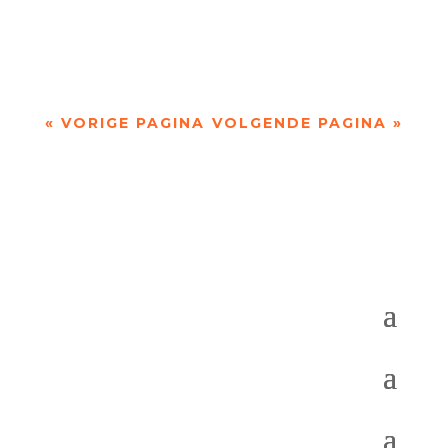
het verlangen jezelf te blijven in een veelheid van
indrukken. Observaties via oog en oor...
« VORIGE PAGINA
VOLGENDE PAGINA »