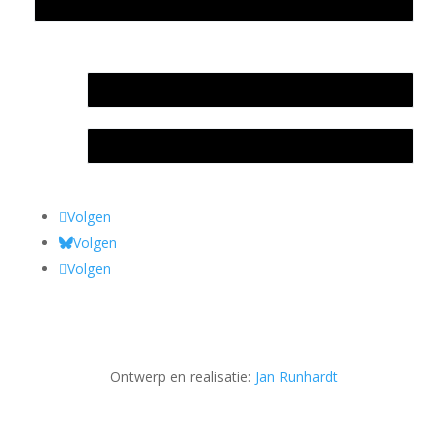
Privacyverklaring Stichting Literatuursite Meander
In memoriam Rob de Vos
Rob de Vos – prijs
Volgen
Volgen
Volgen
Ontwerp en realisatie:
Jan Runhardt