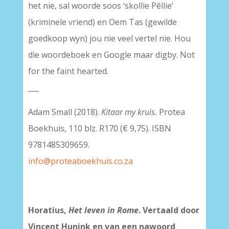
het nie, sal woorde soos ‘skollie Pêllie’
(kriminele vriend) en Oem Tas (gewilde
goedkoop wyn) jou nie veel vertel nie. Hou
die woordeboek en Google maar digby. Not
for the faint hearted.
___
Adam Small (2018).
Kitaar my kruis.
Protea
Boekhuis, 110 blz. R170 (€ 9,75). ISBN
9781485309659.
info@proteaboekhuis.co.za
Horatius,
Het leven in Rome
. Vertaald door
Vincent Hunink en van een nawoord