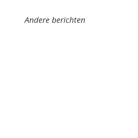
Andere berichten
Nele Bruynooghe speelt een zacht brutaal spel
met literatuur. Ze kijkt met ogen die schrijven en
legt wat ze schrijft als speelgoed in de...
Monique Leferink op Reinink was jarenlang
werkzaam als psychotherapeut, nu vooral als
docent, supervisor en bestuurslid van haar...