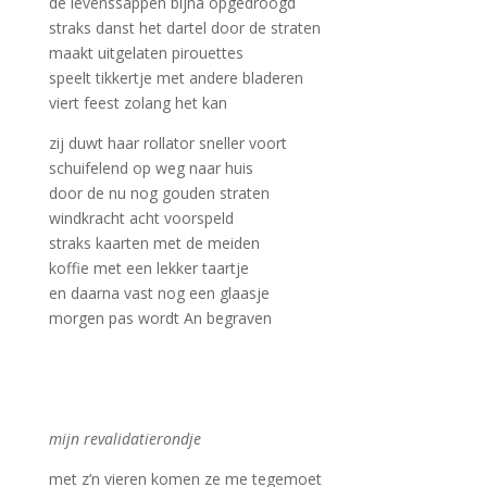
de levenssappen bijna opgedroogd
straks danst het dartel door de straten
maakt uitgelaten pirouettes
speelt tikkertje met andere bladeren
viert feest zolang het kan
zij duwt haar rollator sneller voort
schuifelend op weg naar huis
door de nu nog gouden straten
windkracht acht voorspeld
straks kaarten met de meiden
koffie met een lekker taartje
en daarna vast nog een glaasje
morgen pas wordt An begraven
mijn revalidatierondje
met z’n vieren komen ze me tegemoet