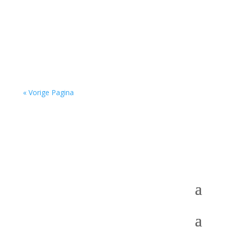
Jet Sterkman (2001) is campusdichter van de
Radboud Universiteit. Haar poëzie gaat onder
andere over engelen, autisme, dode...
« Vorige Pagina