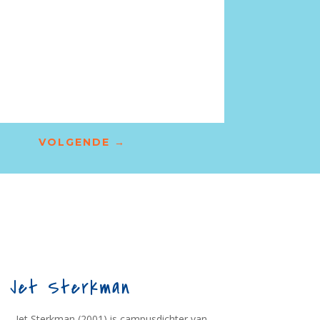
VOLGENDE
→
Jet Sterkman
Jet Sterkman (2001) is campusdichter van