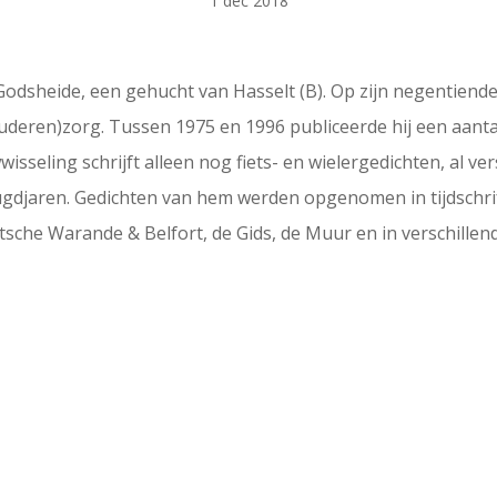
1 dec 2018
odsheide, een gehucht van Hasselt (B). Op zijn negentiende 
ouderen)zorg. Tussen 1975 en 1996 publiceerde hij een aan
isseling schrijft alleen nog fiets- en wielergedichten, al 
 jeugdjaren. Gedichten van hem werden opgenomen in tijdsch
etsche Warande & Belfort, de Gids, de Muur en in verschille