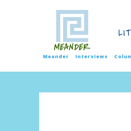
LI
Meander
Interviews
Colu