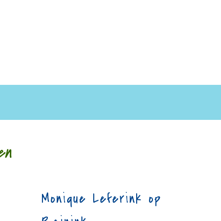
en
Monique Leferink op