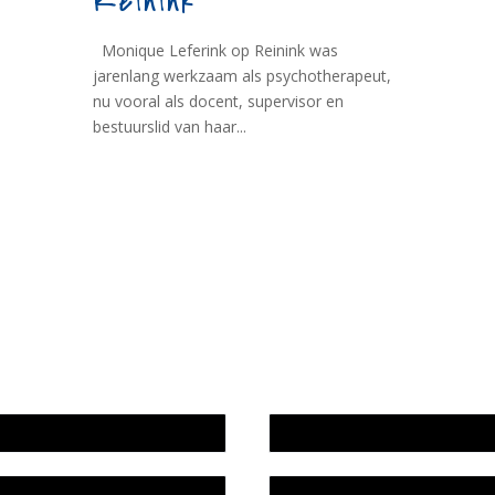
Reinink
Monique Leferink op Reinink was
jarenlang werkzaam als psychotherapeut,
nu vooral als docent, supervisor en
bestuurslid van haar...
wijze en medewerkers
In memoriam Rob de Vos
idsplan
Rob de Vos – prijs