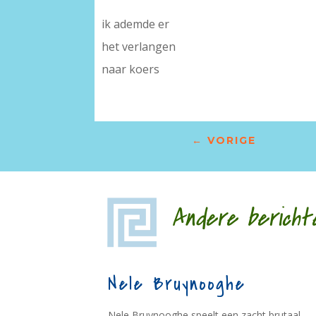
ik ademde er
het verlangen
naar koers
←
VORIGE
Andere bericht
Nele Bruynooghe
Nele Bruynooghe speelt een zacht brutaal