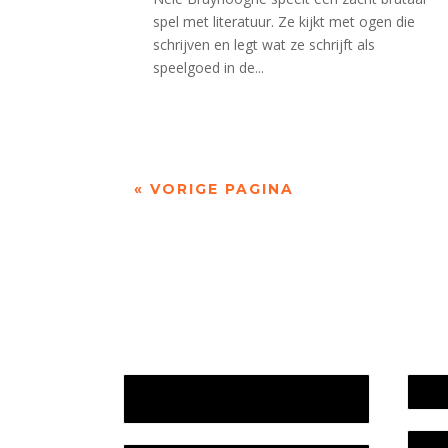
spel met literatuur. Ze kijkt met ogen die
schrijven en legt wat ze schrijft als
speelgoed in de...
« VORIGE PAGINA
Jaarrekening 2025 en begroting
Werk
2026
Bele