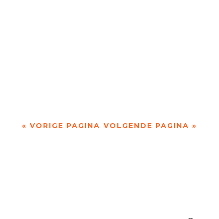
‘Tussen penseelstreek en pennentrek' over de
magie van het canvas, akkerpaardenstaarten en
Randschade door Wim Vandeleene ...
« VORIGE PAGINA
VOLGENDE PAGINA »