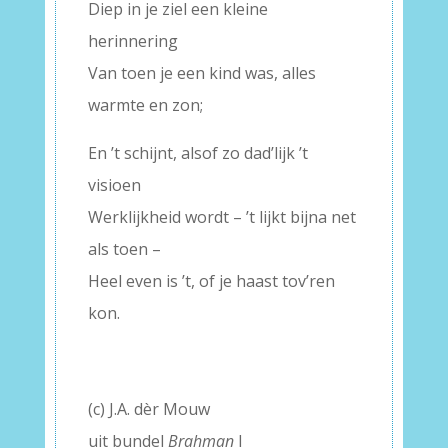
Diep in je ziel een kleine
herinnering
Van toen je een kind was, alles
warmte en zon;
En ’t schijnt, alsof zo dad’lijk ’t
visioen
Werklijkheid wordt – ’t lijkt bijna net
als toen –
Heel even is ’t, of je haast tov’ren
kon.
(c) J.A. dèr Mouw
uit bundel
Brahman
I