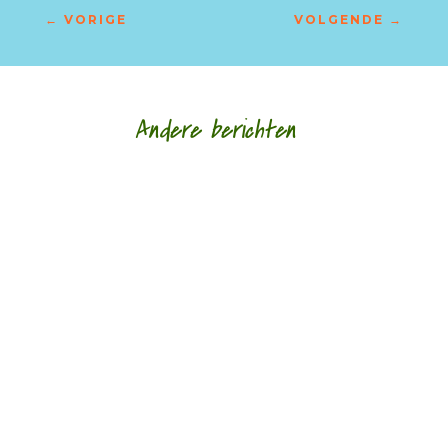
←
VORIGE
VOLGENDE
→
Andere berichten
‘Schrijven is voor mij altijd al een manier geweest
om alles wat er in mezelf en om me heen
gebeurt voor mezelf helder te krijgen.’ door...
‘Taal geven aan onmogelijke verlangens, grote
dromen, aan het verdriet van een steen.’ door
Petra Talsma Dichter Katelijne Brouwer...