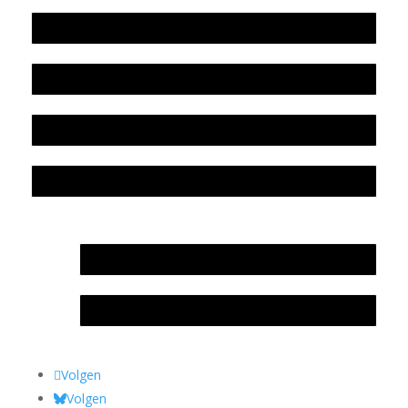
Werkwijze en medewerkers
Beleidsplan
Colofon
Privacyverklaring Stichting Literatuursite Meander
In memoriam Rob de Vos
Rob de Vos – prijs
Volgen
Volgen