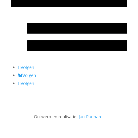
Privacyverklaring Stichting Literatuursite Meander
In memoriam Rob de Vos
Rob de Vos – prijs
Volgen
Volgen
Volgen
Ontwerp en realisatie:
Jan Runhardt