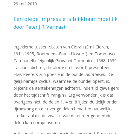
29 mrt 2019
Een diepe impressie is blijkbaar moeilijk
door Peter J.R. Vermaat
Ingeklemd tussen citaten van Cioran (Emil Cioran,
1911-1995, Roemeens-Frans filosoof) en Tommaso
Campanella (eigenlijk Giovanni Domenico, 1568-1639,
Italiaans dichter, theoloog en filosoof) presenteert
Elvis Peeters zijn poëzie in de bundel
Antithesen
. De
gelijknamige cyclus, waarmee de bundel opent, is,
blijkens de aantekeningen achterin, indertijd geweigerd
door het tijdschrift Yang/nY. Erg verwonderlijk is dat
overigens niet: de delen 1, 4 en 8 lijden duidelijk onder
rijmdwang en de overige delen bevatten nauwelijks
sterke taal die de zwakte van de eerder genoemde
delen kan compenseren.
Het vervolg is evenmin erg indrukwekkend. Pagina na