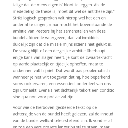
talige dat de mens eigen is’ bloot te leggen. Als de
mededeling de these is, moet dit wel de antithese zijn.”
Strikt logisch gesproken valt hierop wel het een en
ander af te dingen, maar mocht het bovenstaande de
ambitie van Peeters bij het samenstellen van deze
bundel afdoende weergeven, dan zal inmiddels
duidelijk zijn dat die missie mijns inziens niet gelukt is.
De vraag blijft of een dergelijke ambitie überhaupt
enige kans van slagen heeft. Je kunt de zwaartekracht
op aarde plaatselijk en tijdelijk opheffen, maar te
ontkennen valt hij niet. Dat wordt pas problematisch
wanneer je niet wilt toegeven dat hij, hoe beperkend
soms ook ervaren, een essentieel onderdeel van ons
zijn uitmaakt. Evenals het dichterlijk tekort een conditio
sine qua non voor poëzie zal zijn.
Voor wie de hierboven geciteerde tekst op de
achterzijde van de bundel heeft gelezen, zal de inhoud
van de bundel wellicht teleurstellend zijn. Ik vond er af
en toe een vers om iets langer bij stil te staan, maar