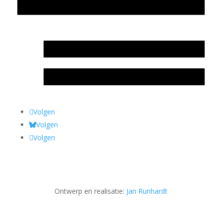
Privacyverklaring Stichting Literatuursite Meander
In memoriam Rob de Vos
Rob de Vos – prijs
Volgen
Volgen
Volgen
Ontwerp en realisatie:
Jan Runhardt