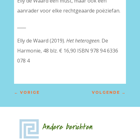
Elly de Waard een must, maar ook een
aanrader voor elke rechtgeaarde poëziefan.
____
Elly de Waard (2019).
Het heterogeen
. De
Harmonie, 48 blz. € 16,90 ISBN 978 94 6336
078 4
←
VORIGE
VOLGENDE
→
Andere berichten