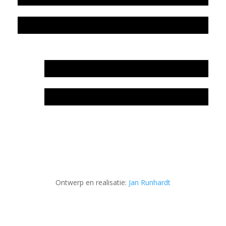
Privacyverklaring Stichting Literatuursite Meander
In memoriam Rob de Vos
Rob de Vos – prijs
Ontwerp en realisatie:
Jan Runhardt