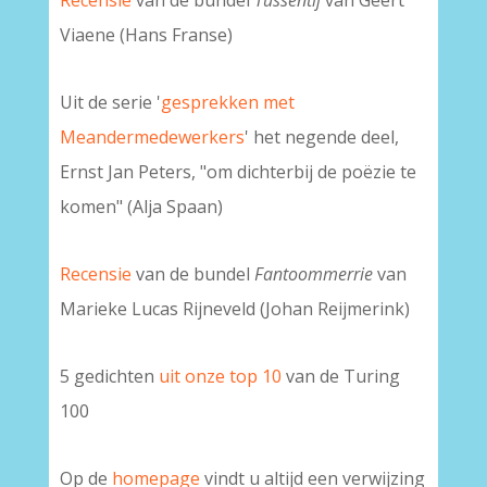
Recensie
van de bundel
Tussentij
van Geert
Viaene (Hans Franse)
Uit de serie '
gesprekken met
Meandermedewerkers
' het negende deel,
Ernst Jan Peters, "om dichterbij de poëzie te
komen" (Alja Spaan)
Recensie
van de bundel
Fantoommerrie
van
Marieke Lucas Rijneveld (Johan Reijmerink)
5 gedichten
uit onze top 10
van de Turing
100
Op de
homepage
vindt u altijd een verwijzing