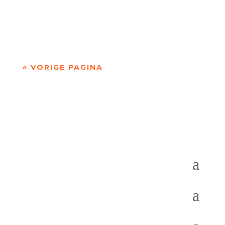
De afgelopen week op de site van Meander
Recensie van de...
« VORIGE PAGINA