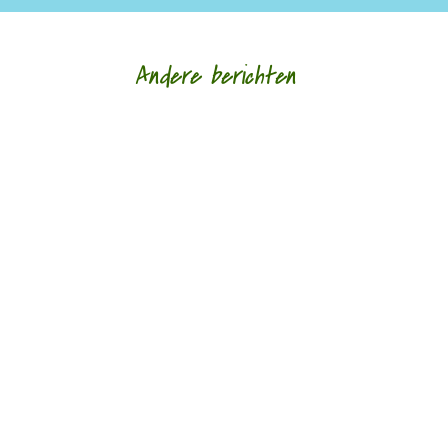
Andere berichten
De afgelopen week op de site van Meander
Recensie van de...
De afgelopen week op de site van Meander
Recensie van de...