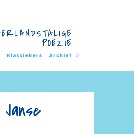
DERLANDSTALIGE
POËZIE
n
Klassiekers
Archief
 Janse