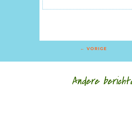
←
VORIGE
Andere bericht
Nele Bruynooghe speelt een zacht brutaal spel 