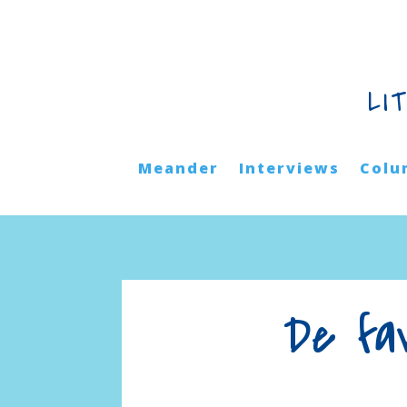
LI
Meander
Interviews
Colu
De fa