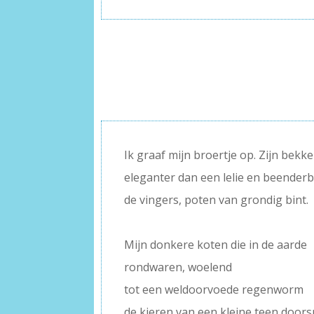
Ik graaf mijn broertje op. Zijn bekk
eleganter dan een lelie en beender
de vingers, poten van grondig bint.
–
Mijn donkere koten die in de aarde
rondwaren, woelend
tot een weldoorvoede regenworm
de kieren van een kleine teen doorsn