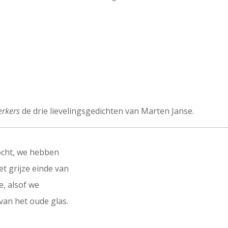
rkers
de drie lievelingsgedichten van Marten Janse.
ocht, we hebben
t grijze einde van
e, alsof we
an het oude glas.