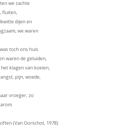
hten we zachte
 fluiten,
kwitte dijen en
langzaam, we waren
 was toch ons huis
n waren de geluiden,
het klagen van koeien,
angst, pijn, woede,
naar vroeger, zo
aarom.
loften (Van Oorschot, 1978)