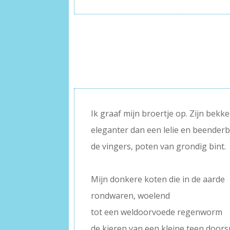
Ik graaf mijn broertje op. Zijn bekk
eleganter dan een lelie en beender
de vingers, poten van grondig bint.
–
Mijn donkere koten die in de aarde
rondwaren, woelend
tot een weldoorvoede regenworm
de kieren van een kleine teen doorsn