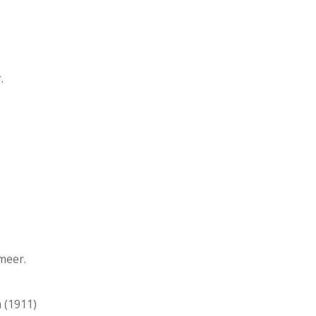
.
meer.
n (1911)