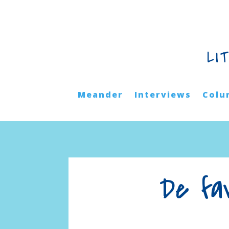
LI
Meander
Interviews
Colu
De fa