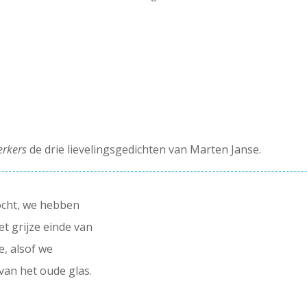
rkers
de drie lievelingsgedichten van Marten Janse.
ocht, we hebben
t grijze einde van
e, alsof we
an het oude glas.