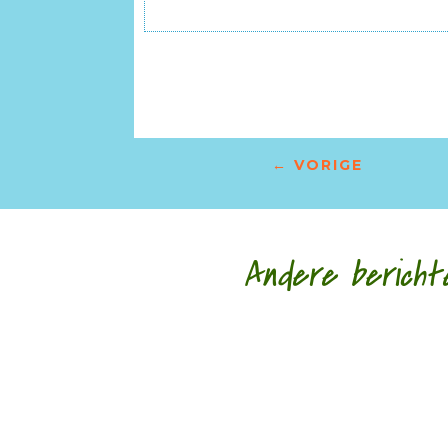
←
VORIGE
Andere bericht
Morgen, 5 juli, opent een tentoonstelling 'Het