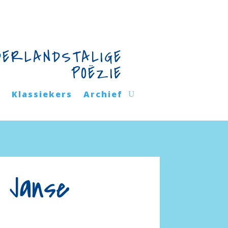
DERLANDSTALIGE
POËZIE
n
Klassiekers
Archief
 Janse