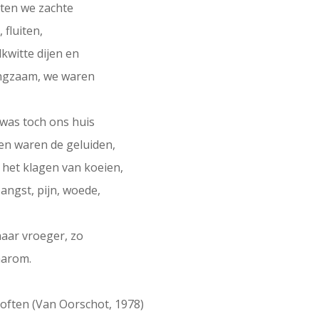
hten we zachte
 fluiten,
kwitte dijen en
langzaam, we waren
 was toch ons huis
n waren de geluiden,
het klagen van koeien,
angst, pijn, woede,
naar vroeger, zo
aarom.
loften (Van Oorschot, 1978)