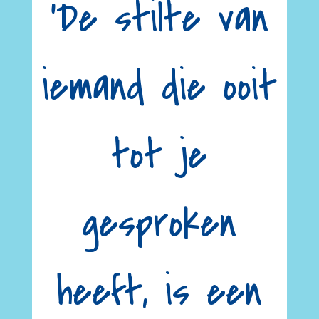
‘De stilte van
iemand die ooit
tot je
gesproken
heeft, is een