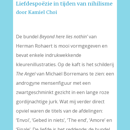
Liefdespoëzie in tijden van nihilisme
door Kamiel Choi
De bundel
Beyond here lies nothin’
van
Herman Rohaert is mooi vormgegeven en
bevat enkele indrukwekkende
kleurenillustraties. Op de kaft is het schilderij
The Angel
van Michaël Borremans te zien: een
androgyne mensenfiguur met een
zwartgeschminkt gezicht in een lange roze
gordijnachtige jurk. Wat mij verder direct
opviel waren de titels van de afdelingen:
‘Envoi’, ‘Gebed in niets’, ‘The end’, ‘Amore’ en
‘Finale’. De liefde is het reddende; de bundel