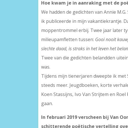
Hoe kwam je in aanraking met de po
We hadden de gedichten van Annie M.G. Sc
ik publiceerde in mijn vakantiekrantje. 
moppentrommel erbij. Twee jaar later ty
milieupamfletten tussen:
Gooi nooit kauwg
slechte daad, is straks in het leven het bela
Twee van die gedichten belandden uiteind
was.
Tijdens mijn tienerjaren dweepte ik met 
steeds meer. Jeugdboeken, korte verhale
Koen Stassijns, Ivo Van Strijtem en Roel 
gaan.
In februari 2019 verscheen bij Van O
schitterende poëtische vertelling ov