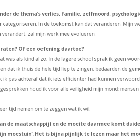
der de thema’s verlies, familie, zelfmoord, psychologie
 categoriseren. In de toekomst kan dat veranderen. Mijn wer
n verandert, zal mijn werk mee evolueren.
 praten? Of een oefening daartoe?
Dat was als kind al zo. In de lagere school sprak ik geen wo
n dat ik thuis de hele tijd liep te zingen, bedaarden de ge
ik pas achteraf dat ik iets efficiënter had kunnen verwoorde
gesprekken houd ik voor alle veiligheid mijn mond: mensen 
eer tijd nemen om te zeggen wat ik wil.
an de maatschappij) en de moeite daarmee komt duideli
jn moestuin’. Het is bijna pijnlijk te lezen maar het moe