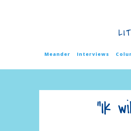
LI
Meander
Interviews
Colu
“Ik w