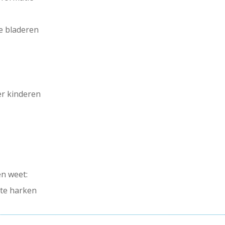
e bladeren
er kinderen
en weet:
 te harken