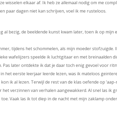
ze wisselen elkaar af. Ik heb ze allemaal nodig om me complee
n paar dagen niet kan schrijven, voel ik me rusteloos.
g al bezig, de beeldende kunst kwam later, toen ik op mijn 
ommer, tijdens het schommelen, als mijn moeder stofzuigde.
ntieke wafelijzers speelde ik luchtgitaar en met breinaalden 
. Pas later ontdekte ik dat je daar toch enig gevoel voor ri
 in het eerste leerjaar leerde lezen, was ik mateloos geïnter
 kon ik al lezen. Terwijl de rest van de klas oefende op ‘aa
r het verzinnen van verhalen aangewakkerd. Al snel las ik gr
toe. Vaak las ik tot diep in de nacht met mijn zaklamp onder