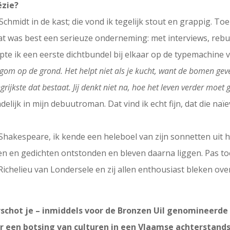
ëzie?
hmidt in de kast; die vond ik tegelijk stout en grappig. Toe
Dat was best een serieuze onderneming: met interviews, rebu
pte ik een eerste dichtbundel bij elkaar op de typemachine
om op de grond. Het helpt niet als je kucht, want de bomen geven 
ngrijkste dat bestaat. Jij denkt niet na, hoe het leven verder moet 
elijk in mijn debuutroman. Dat vind ik echt fijn, dat die naï
Shakespeare, ik kende een heleboel van zijn sonnetten uit h
n en gedichten ontstonden en bleven daarna liggen. Pas toe
Richelieu van Londersele en zij allen enthousiast bleken over
orschot je – inmiddels voor de Bronzen Uil genomineer
er een botsing van culturen in een Vlaamse achterstand