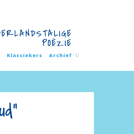
DERLANDSTALIGE
POËZIE
n
Klassiekers
Archief
nvoud”